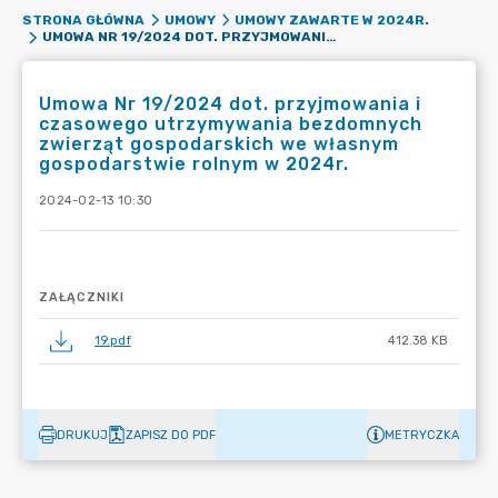
STRONA GŁÓWNA
UMOWY
UMOWY ZAWARTE W 2024R.
UMOWA NR 19/2024 DOT. PRZYJMOWANIA I CZASOWEGO UTRZYMYWANIA BEZDOMNYCH ZWIERZĄT GOSPODARSKICH WE WŁASNYM GOSPODARSTWIE ROLNYM W 2024R.
Umowa Nr 19/2024 dot. przyjmowania i
czasowego utrzymywania bezdomnych
zwierząt gospodarskich we własnym
gospodarstwie rolnym w 2024r.
2024-02-13 10:30
ZAŁĄCZNIKI
19.pdf
412.38 KB
DRUKUJ
ZAPISZ DO PDF
METRYCZKA