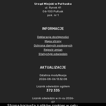
Urząd Miejski w Pułtusku
ul. Rynek 41
06-100 Pułtusk
pok. nr 1
INFORMACJE
Deklaracja dostępności
Mapa strony
Ochrona danych osobowych
Rejestr zmian
Statystyki odwiedzin
AKTUALIZACJE
Ostatnia modyfikacja
2026-08-06 13:32:08
Licznik odwiedzin ogółem
372 335
Licznik odwiedzin w m-cu 2026-
07
Strona korzysta z plików cookies w celu