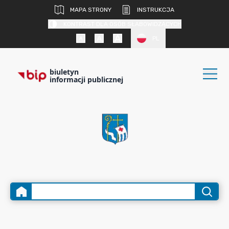
MAPA STRONY
INSTRUKCJA
KONTRAST DLA OSÓB SŁABOWIDZĄCYCH
PL
biuletyn
informacji publicznej