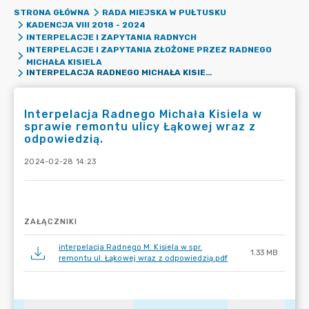
STRONA GŁÓWNA
RADA MIEJSKA W PUŁTUSKU
KADENCJA VIII 2018 - 2024
INTERPELACJE I ZAPYTANIA RADNYCH
INTERPELACJE I ZAPYTANIA ZŁOŻONE PRZEZ RADNEGO
MICHAŁA KISIELA
INTERPELACJA RADNEGO MICHAŁA KISIELA W SPRAWIE REMONTU ULICY ŁĄKOWEJ WRAZ Z ODPOWIEDZIĄ.
Interpelacja Radnego Michała Kisiela w
sprawie remontu ulicy Łąkowej wraz z
odpowiedzią.
2024-02-28 14:23
ZAŁĄCZNIKI
interpelacja Radnego M. Kisiela w spr.
1.33 MB
remontu ul. Łąkowej wraz z odpowiedzią.pdf