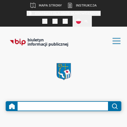
MAPA STRONY
INSTRUKCJA
KONTRAST DLA OSÓB SŁABOWIDZĄCYCH
PL
biuletyn
informacji publicznej