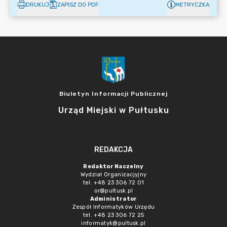
DRUKUJ
ZAPISZ DO PDF
METRYCZKA
Biuletyn Informacji Publicznej
Urząd Miejski w Pułtusku
REDAKCJA
Redaktor Naczelny
Wydział Organizacjyjny
tel. +48 23 306 72 01
or@pultusk.pl
Administrator
Zespół Informatyków Urzędu
tel. +48 23 306 72 25
informatyk@pultusk.pl