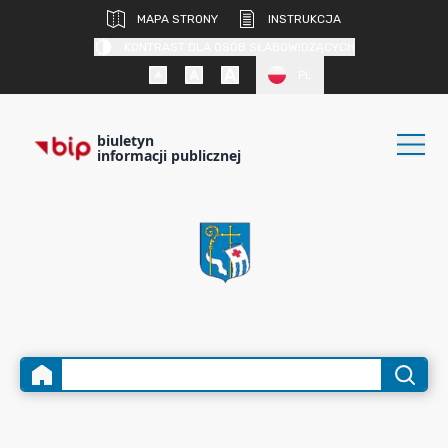
MAPA STRONY
INSTRUKCJA
KONTRAST DLA OSÓB SŁABOWIDZĄCYCH
PL
biuletyn
informacji publicznej