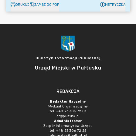
DRUKUJ
ZAPISZ DO PDF
METRYCZKA
Biuletyn Informacji Publicznej
Urząd Miejski w Pułtusku
REDAKCJA
Redaktor Naczelny
Wydział Organizacjyjny
tel. +48 23 306 72 01
or@pultusk.pl
Administrator
Zespół Informatyków Urzędu
tel. +48 23 306 72 25
informatyk@pultusk.pl