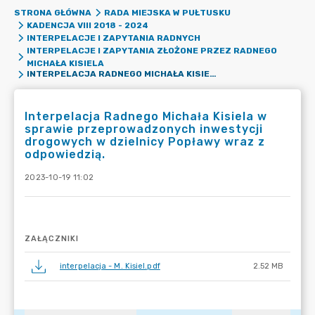
STRONA GŁÓWNA
RADA MIEJSKA W PUŁTUSKU
KADENCJA VIII 2018 - 2024
INTERPELACJE I ZAPYTANIA RADNYCH
INTERPELACJE I ZAPYTANIA ZŁOŻONE PRZEZ RADNEGO
MICHAŁA KISIELA
INTERPELACJA RADNEGO MICHAŁA KISIELA W SPRAWIE PRZEPROWADZONYCH INWESTYCJI DROGOWYCH W DZIELNICY POPŁAWY WRAZ Z ODPOWIEDZIĄ.
Interpelacja Radnego Michała Kisiela w
sprawie przeprowadzonych inwestycji
drogowych w dzielnicy Popławy wraz z
odpowiedzią.
2023-10-19 11:02
ZAŁĄCZNIKI
interpelacja - M. Kisiel.pdf
2.52 MB