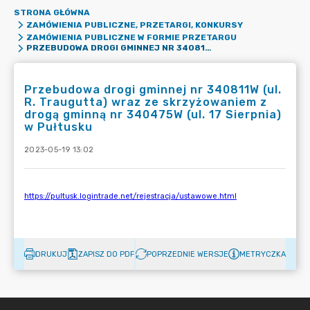
STRONA GŁÓWNA
ZAMÓWIENIA PUBLICZNE, PRZETARGI, KONKURSY
ZAMÓWIENIA PUBLICZNE W FORMIE PRZETARGU
PRZEBUDOWA DROGI GMINNEJ NR 340811W (UL. R. TRAUGUTTA) WRAZ ZE SKRZYŻOWANIEM Z DROGĄ GMINNĄ NR 340475W (UL. 17 SIERPNIA) W PUŁTUSKU
Przebudowa drogi gminnej nr 340811W (ul.
R. Traugutta) wraz ze skrzyżowaniem z
drogą gminną nr 340475W (ul. 17 Sierpnia)
w Pułtusku
2023-05-19 13:02
DRUKUJ
ZAPISZ DO PDF
POPRZEDNIE WERSJE
METRYCZKA