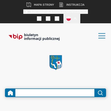
MAPA STRONY
INSTRUKCJA
KONTRAST DLA OSÓB SŁABOWIDZĄCYCH
PL
biuletyn
informacji publicznej