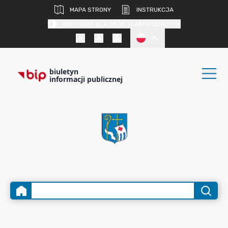
MAPA STRONY
INSTRUKCJA
KONTRAST DLA OSÓB SŁABOWIDZĄCYCH
PL
biuletyn
informacji publicznej