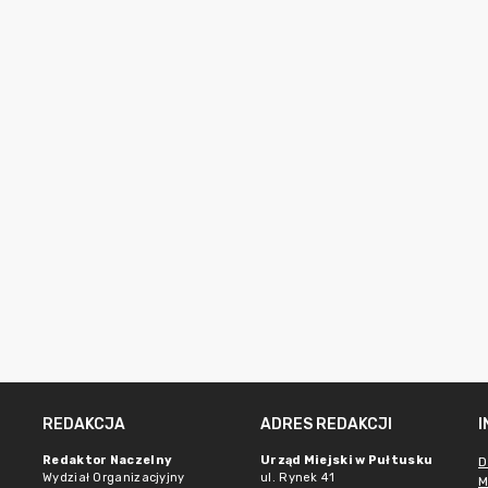
REDAKCJA
ADRES REDAKCJI
Redaktor Naczelny
Urząd Miejski w Pułtusku
D
Wydział Organizacjyjny
ul. Rynek 41
M