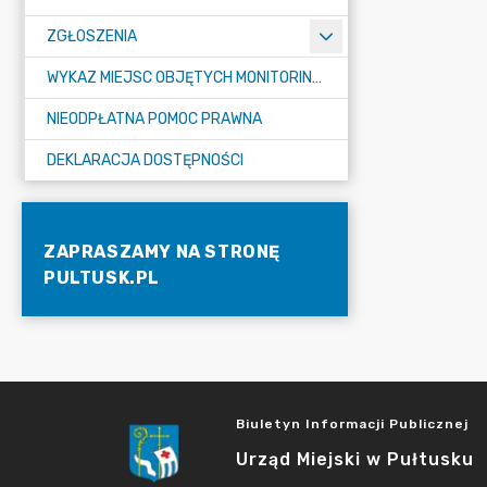
ZGŁOSZENIA
WYKAZ MIEJSC OBJĘTYCH MONITORINGIEM
NIEODPŁATNA POMOC PRAWNA
DEKLARACJA DOSTĘPNOŚCI
ZAPRASZAMY NA STRONĘ
PULTUSK.PL
Biuletyn Informacji Publicznej
Urząd Miejski w Pułtusku