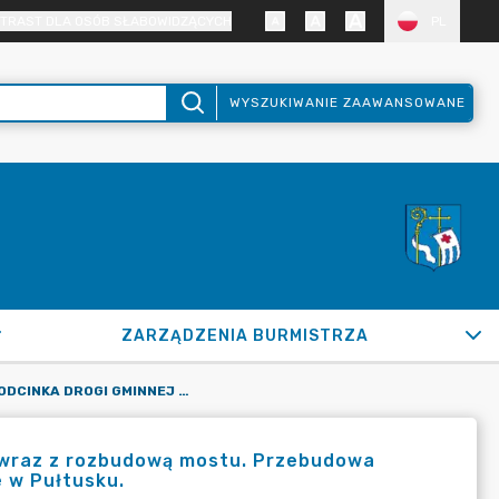
TRAST DLA OSÓB SŁABOWIDZĄCYCH
PL
WYSZUKIWANIE ZAAWANSOWANE
ZARZĄDZENIA BURMISTRZA
PRZEBUDOWA ODCINKA DROGI GMINNEJ UL. BENEDYKTYŃSKIEJ WRAZ Z ROZBUDOWĄ MOSTU. PRZEBUDOWA DROGI GMINNEJ NR 340498 W UL. MARII SKŁODOWSKIEJ – CURIE W PUŁTUSKU.
j wraz z rozbudową mostu. Przebudowa
e w Pułtusku.