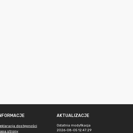
INFORMACJE
AKTUALIZACJE
Ostatnia modyfikacja
eklaracja dostępności
2026-08-05 12:47:29
apa strony