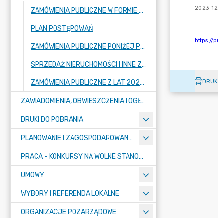
2023-12
ZAMÓWIENIA PUBLICZNE W FORMIE PRZETARGU
PLAN POSTĘPOWAŃ
ZAMÓWIENIA PUBLICZNE PONIŻEJ PROGU
SPRZEDAŻ NIERUCHOMOŚCI I INNE ZAMÓWIENIA DOT. NIERUCHOMOŚCI
DRUK
ZAMÓWIENIA PUBLICZNE Z LAT 2022 I WCZEŚNIEJ
ZAWIADOMIENIA, OBWIESZCZENIA I OGŁOSZENIA
DRUKI DO POBRANIA
PLANOWANIE I ZAGOSPODAROWANIE PRZESTRZENNE
PRACA - KONKURSY NA WOLNE STANOWISKA
UMOWY
WYBORY I REFERENDA LOKALNE
ORGANIZACJE POZARZĄDOWE