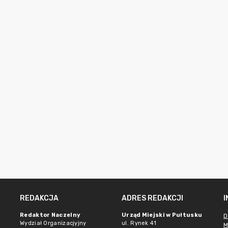
REDAKCJA
ADRES REDAKCJI
Redaktor Naczelny
Urząd Miejski w Pułtusku
D
Wydział Organizacjyjny
ul. Rynek 41
M