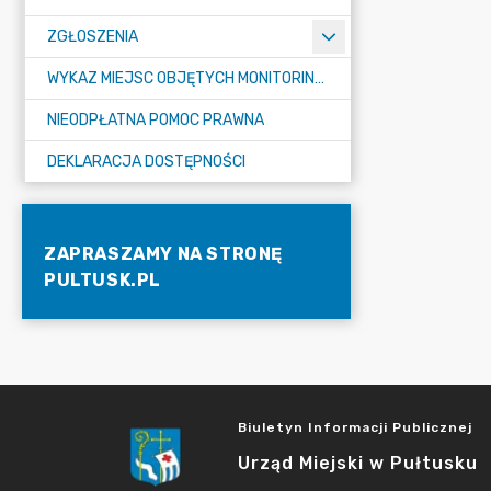
ZGŁOSZENIA
WYKAZ MIEJSC OBJĘTYCH MONITORINGIEM
NIEODPŁATNA POMOC PRAWNA
DEKLARACJA DOSTĘPNOŚCI
ZAPRASZAMY NA STRONĘ
PULTUSK.PL
Biuletyn Informacji Publicznej
Urząd Miejski w Pułtusku