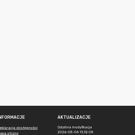
INFORMACJE
AKTUALIZACJE
Ostatnia modyfikacja
eklaracja dostępności
2026-08-06 13:32:08
apa strony