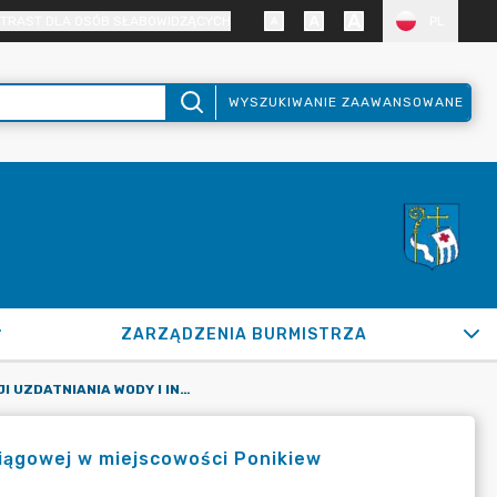
TRAST DLA OSÓB SŁABOWIDZĄCYCH
PL
WYSZUKIWANIE ZAAWANSOWANE
ZARZĄDZENIA BURMISTRZA
BUDOWA STACJI UZDATNIANIA WODY I INFRASTRUKTURY WODOCIĄGOWEJ W MIEJSCOWOŚCI PONIKIEW ZZP.271.30.2023
iągowej w miejscowości Ponikiew