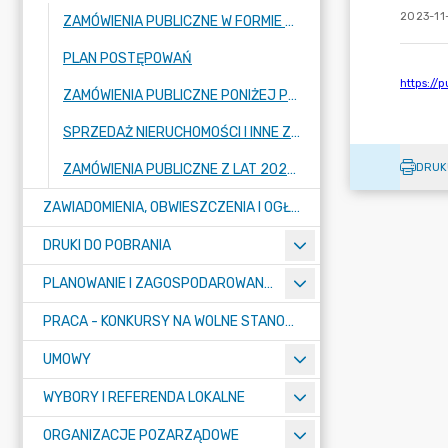
2023-11
ZAMÓWIENIA PUBLICZNE W FORMIE PRZETARGU
PLAN POSTĘPOWAŃ
ZAMÓWIENIA PUBLICZNE PONIŻEJ PROGU
SPRZEDAŻ NIERUCHOMOŚCI I INNE ZAMÓWIENIA DOT. NIERUCHOMOŚCI
DRUK
ZAMÓWIENIA PUBLICZNE Z LAT 2022 I WCZEŚNIEJ
ZAWIADOMIENIA, OBWIESZCZENIA I OGŁOSZENIA
DRUKI DO POBRANIA
PLANOWANIE I ZAGOSPODAROWANIE PRZESTRZENNE
PRACA - KONKURSY NA WOLNE STANOWISKA
UMOWY
WYBORY I REFERENDA LOKALNE
ORGANIZACJE POZARZĄDOWE