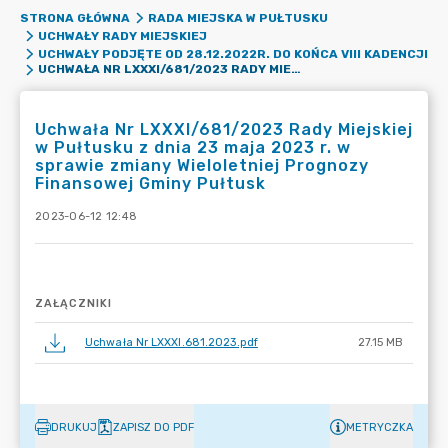
STRONA GŁÓWNA
RADA MIEJSKA W PUŁTUSKU
UCHWAŁY RADY MIEJSKIEJ
UCHWAŁY PODJĘTE OD 28.12.2022R. DO KOŃCA VIII KADENCJI
UCHWAŁA NR LXXXI/681/2023 RADY MIEJSKIEJ W PUŁTUSKU Z DNIA 23 MAJA 2023 R. W SPRAWIE ZMIANY WIELOLETNIEJ PROGNOZY FINANSOWEJ GMINY PUŁTUSK
Uchwała Nr LXXXI/681/2023 Rady Miejskiej
w Pułtusku z dnia 23 maja 2023 r. w
sprawie zmiany Wieloletniej Prognozy
Finansowej Gminy Pułtusk
2023-06-12 12:48
ZAŁĄCZNIKI
Uchwała Nr LXXXI.681.2023.pdf
27.15 MB
DRUKUJ
ZAPISZ DO PDF
METRYCZKA