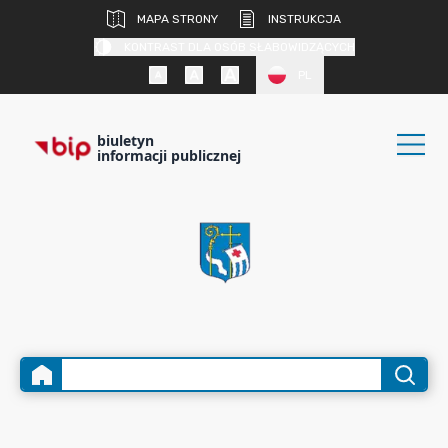
MAPA STRONY
INSTRUKCJA
KONTRAST DLA OSÓB SŁABOWIDZĄCYCH
PL
biuletyn
informacji publicznej