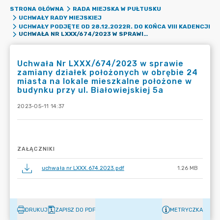
STRONA GŁÓWNA
RADA MIEJSKA W PUŁTUSKU
UCHWAŁY RADY MIEJSKIEJ
UCHWAŁY PODJĘTE OD 28.12.2022R. DO KOŃCA VIII KADENCJI
UCHWAŁA NR LXXX/674/2023 W SPRAWIE ZAMIANY DZIAŁEK POŁOŻONYCH W OBRĘBIE 24 MIASTA NA LOKALE MIESZKALNE POŁOŻONE W BUDYNKU PRZY UL. BIAŁOWIEJSKIEJ 5A
Uchwała Nr LXXX/674/2023 w sprawie
zamiany działek położonych w obrębie 24
miasta na lokale mieszkalne położone w
budynku przy ul. Białowiejskiej 5a
2023-05-11 14:37
ZAŁĄCZNIKI
uchwała nr LXXX.674.2023.pdf
1.26 MB
DRUKUJ
ZAPISZ DO PDF
METRYCZKA