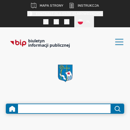
MAPA STRONY
INSTRUKCJA
KONTRAST DLA OSÓB SŁABOWIDZĄCYCH
PL
biuletyn
informacji publicznej