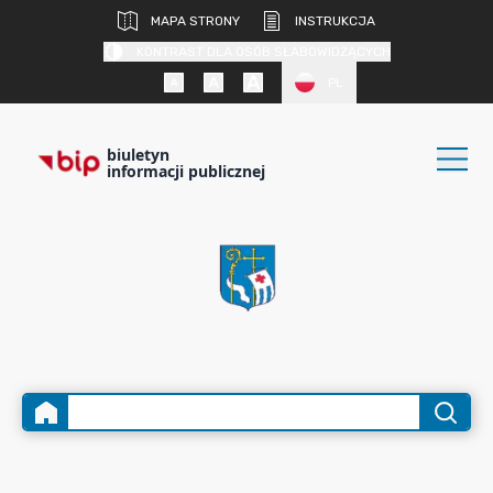
MAPA STRONY
INSTRUKCJA
KONTRAST DLA OSÓB SŁABOWIDZĄCYCH
PL
biuletyn
informacji publicznej