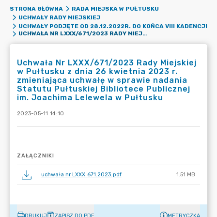
STRONA GŁÓWNA
RADA MIEJSKA W PUŁTUSKU
UCHWAŁY RADY MIEJSKIEJ
UCHWAŁY PODJĘTE OD 28.12.2022R. DO KOŃCA VIII KADENCJI
UCHWAŁA NR LXXX/671/2023 RADY MIEJSKIEJ W PUŁTUSKU Z DNIA 26 KWIETNIA 2023 R. ZMIENIAJĄCA UCHWAŁĘ W SPRAWIE NADANIA STATUTU PUŁTUSKIEJ BIBLIOTECE PUBLICZNEJ IM. JOACHIMA LELEWELA W PUŁTUSKU
Uchwała Nr LXXX/671/2023 Rady Miejskiej
w Pułtusku z dnia 26 kwietnia 2023 r.
zmieniająca uchwałę w sprawie nadania
Statutu Pułtuskiej Bibliotece Publicznej
im. Joachima Lelewela w Pułtusku
2023-05-11 14:10
ZAŁĄCZNIKI
uchwała nr LXXX.671.2023.pdf
1.51 MB
DRUKUJ
ZAPISZ DO PDF
METRYCZKA