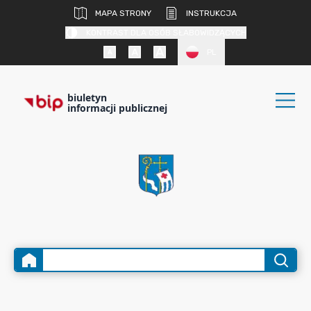
MAPA STRONY
INSTRUKCJA
KONTRAST DLA OSÓB SŁABOWIDZĄCYCH
PL
biuletyn
informacji publicznej