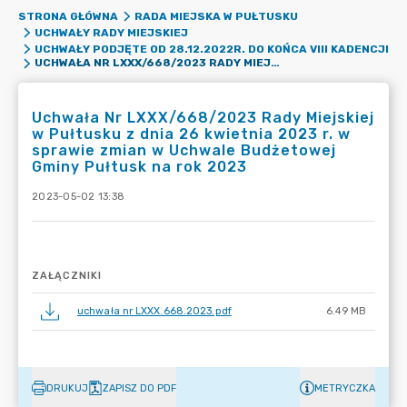
STRONA GŁÓWNA
RADA MIEJSKA W PUŁTUSKU
UCHWAŁY RADY MIEJSKIEJ
UCHWAŁY PODJĘTE OD 28.12.2022R. DO KOŃCA VIII KADENCJI
UCHWAŁA NR LXXX/668/2023 RADY MIEJSKIEJ W PUŁTUSKU Z DNIA 26 KWIETNIA 2023 R. W SPRAWIE ZMIAN W UCHWALE BUDŻETOWEJ GMINY PUŁTUSK NA ROK 2023
Uchwała Nr LXXX/668/2023 Rady Miejskiej
w Pułtusku z dnia 26 kwietnia 2023 r. w
sprawie zmian w Uchwale Budżetowej
Gminy Pułtusk na rok 2023
2023-05-02 13:38
ZAŁĄCZNIKI
uchwała nr LXXX.668.2023.pdf
6.49 MB
DRUKUJ
ZAPISZ DO PDF
METRYCZKA