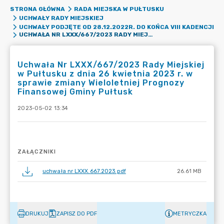
STRONA GŁÓWNA
RADA MIEJSKA W PUŁTUSKU
UCHWAŁY RADY MIEJSKIEJ
UCHWAŁY PODJĘTE OD 28.12.2022R. DO KOŃCA VIII KADENCJI
UCHWAŁA NR LXXX/667/2023 RADY MIEJSKIEJ W PUŁTUSKU Z DNIA 26 KWIETNIA 2023 R. W SPRAWIE ZMIANY WIELOLETNIEJ PROGNOZY FINANSOWEJ GMINY PUŁTUSK
Uchwała Nr LXXX/667/2023 Rady Miejskiej
w Pułtusku z dnia 26 kwietnia 2023 r. w
sprawie zmiany Wieloletniej Prognozy
Finansowej Gminy Pułtusk
2023-05-02 13:34
ZAŁĄCZNIKI
uchwała nr LXXX.667.2023.pdf
26.61 MB
DRUKUJ
ZAPISZ DO PDF
METRYCZKA