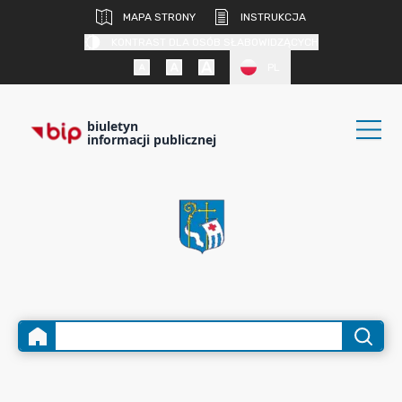
MAPA STRONY
INSTRUKCJA
KONTRAST DLA OSÓB SŁABOWIDZĄCYCH
PL
biuletyn
informacji publicznej