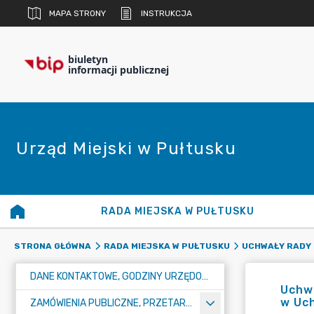
MAPA STRONY
INSTRUKCJA
biuletyn
informacji publicznej
Urząd Miejski w Pułtusku
RADA MIEJSKA W PUŁTUSKU
STRONA GŁÓWNA
RADA MIEJSKA W PUŁTUSKU
UCHWAŁY RADY 
DANE KONTAKTOWE, GODZINY URZĘDOWANIA I NUMER KONTA BANKOWEGO
Uchwa
w Uc
ZAMÓWIENIA PUBLICZNE, PRZETARGI, KONKURSY