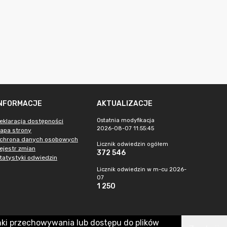
INFORMACJE
AKTUALIZACJE
Ostatnia modyfikacja
eklaracja dostępności
2026-08-07 11:55:45
apa strony
chrona danych osobowych
Licznik odwiedzin ogółem
ejestr zmian
372 546
tatystyki odwiedzin
Licznik odwiedzin w m-cu 2026-
07
1 250
nki przechowywania lub dostępu do plików