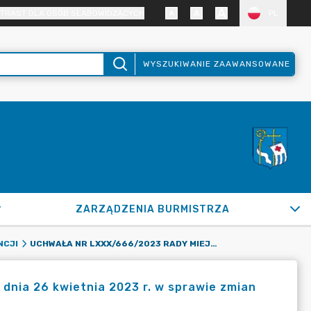
TRAST DLA OSÓB SŁABOWIDZĄCYCH
PL
WYSZUKIWANIE ZAAWANSOWANE
ZARZĄDZENIA BURMISTRZA
UCHWAŁA NR LXXX/666/2023 RADY MIEJSKIEJ W PUŁTUSKU Z DNIA 26 KWIETNIA 2023 R. W SPRAWIE ZMIAN W UCHWALE BUDŻETOWEJ GMINY PUŁTUSK NA ROK 2023
NCJI
dnia 26 kwietnia 2023 r. w sprawie zmian