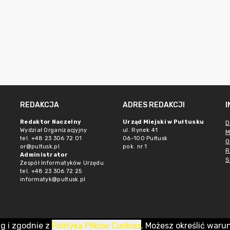
REDAKCJA
ADRES REDAKCJI
Redaktor Naczelny
Urząd Miejski w Pułtusku
D
Wydział Organizacjyjny
ul. Rynek 41
M
tel. +48 23 306 72 01
06-100 Pułtusk
O
or@pultusk.pl
pok. nr 1
R
Administrator
S
Zespół Informatyków Urzędu
tel. +48 23 306 72 25
informatyk@pultusk.pl
ug i zgodnie z
Polityką Plików Cookies
. Możesz określić waru