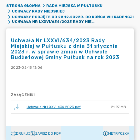
STRONA GŁÓWNA
RADA MIEJSKA W PUŁTUSKU
UCHWAŁY RADY MIEJSKIEJ
UCHWAŁY PODJĘTE OD 28.12.2022R. DO KOŃCA VIII KADENCJI
UCHWAŁA NR LXXVI/634/2023 RADY MIEJSKIEJ W PUŁTUSKU Z DNIA 31 STYCZNIA 2023 R. W SPRAWIE ZMIAN W UCHWALE BUDŻETOWEJ GMINY PUŁTUSK NA ROK 2023
Uchwała Nr LXXVI/634/2023 Rady
Miejskiej w Pułtusku z dnia 31 stycznia
2023 r. w sprawie zmian w Uchwale
Budżetowej Gminy Pułtusk na rok 2023
2023-02-13 13:06
ZAŁĄCZNIKI
Uchwala Nr LXXVI.634.2023.pdf
21.97 MB
DRUKUJ
ZAPISZ DO PDF
METRYCZKA