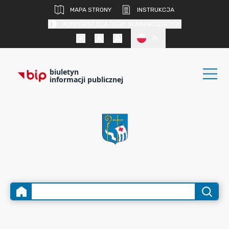
MAPA STRONY
INSTRUKCJA
KONTRAST DLA OSÓB SŁABOWIDZĄCYCH
PL
biuletyn
informacji publicznej