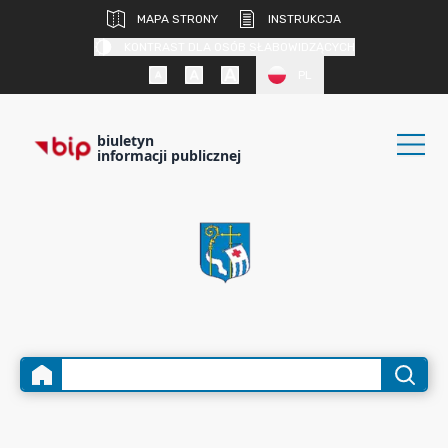
MAPA STRONY
INSTRUKCJA
KONTRAST DLA OSÓB SŁABOWIDZĄCYCH
PL
biuletyn
informacji publicznej