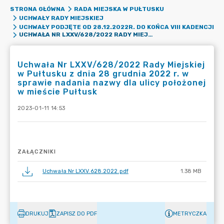
STRONA GŁÓWNA
RADA MIEJSKA W PUŁTUSKU
UCHWAŁY RADY MIEJSKIEJ
UCHWAŁY PODJĘTE OD 28.12.2022R. DO KOŃCA VIII KADENCJI
UCHWAŁA NR LXXV/628/2022 RADY MIEJSKIEJ W PUŁTUSKU Z DNIA 28 GRUDNIA 2022 R. W SPRAWIE NADANIA NAZWY DLA ULICY POŁOŻONEJ W MIEŚCIE PUŁTUSK
Uchwała Nr LXXV/628/2022 Rady Miejskiej
w Pułtusku z dnia 28 grudnia 2022 r. w
sprawie nadania nazwy dla ulicy położonej
w mieście Pułtusk
2023-01-11 14:53
ZAŁĄCZNIKI
Uchwała Nr LXXV.628.2022.pdf
1.38 MB
DRUKUJ
ZAPISZ DO PDF
METRYCZKA