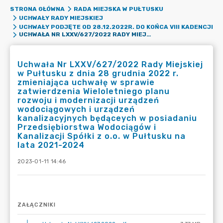
STRONA GŁÓWNA
RADA MIEJSKA W PUŁTUSKU
UCHWAŁY RADY MIEJSKIEJ
UCHWAŁY PODJĘTE OD 28.12.2022R. DO KOŃCA VIII KADENCJI
UCHWAŁA NR LXXV/627/2022 RADY MIEJSKIEJ W PUŁTUSKU Z DNIA 28 GRUDNIA 2022 R. ZMIENIAJĄCA UCHWAŁĘ W SPRAWIE ZATWIERDZENIA WIELOLETNIEGO PLANU ROZWOJU I MODERNIZACJI URZĄDZEŃ WODOCIĄGOWYCH I URZĄDZEŃ KANALIZACYJNYCH BĘDĄCEYCH W POSIADANIU PRZEDSIĘBIORSTWA WODOCIĄGÓW I KANALIZACJI SPÓŁKI Z O.O. W PUŁTUSKU NA LATA 2021-2024
Uchwała Nr LXXV/627/2022 Rady Miejskiej
w Pułtusku z dnia 28 grudnia 2022 r.
zmieniająca uchwałę w sprawie
zatwierdzenia Wieloletniego planu
rozwoju i modernizacji urządzeń
wodociągowych i urządzeń
kanalizacyjnych będąceych w posiadaniu
Przedsiębiorstwa Wodociągów i
Kanalizacji Spółki z o.o. w Pułtusku na
lata 2021-2024
2023-01-11 14:46
ZAŁĄCZNIKI