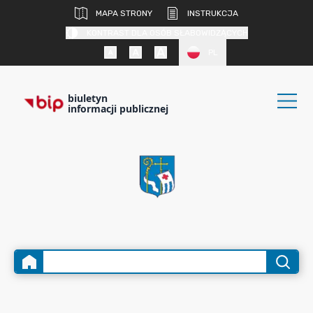
MAPA STRONY
INSTRUKCJA
KONTRAST DLA OSÓB SŁABOWIDZĄCYCH
PL
biuletyn
informacji publicznej