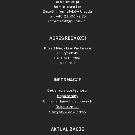
or@pultusk.pl
Administrator
Zespół Informatyków Urzędu
tel. +48 23 306 72 25
informatyk@pultusk.pl
ADRES REDAKCJI
Urząd Miejski w Pułtusku
ul. Rynek 41
06-100 Pułtusk
pok. nr 1
INFORMACJE
Deklaracja dostępności
Mapa strony
Ochrona danych osobowych
Rejestr zmian
Statystyki odwiedzin
AKTUALIZACJE