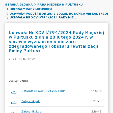
STRONA GŁÓWNA
RADA MIEJSKA W PUŁTUSKU
UCHWAŁY RADY MIEJSKIEJ
UCHWAŁY PODJĘTE OD 28.12.2022R. DO KOŃCA VIII KADENCJI
UCHWAŁA NR XCVII/794/2024 RADY MIEJSKIEJ W PUŁTUSKU Z DNIA 28 LUTEGO 2024 R. W SPRAWIE WYZNACZENIA OBSZARU ZDEGRADOWANEGO I OBSZARU REWITALIZACJI GMINY PUŁTUSK
Uchwała Nr XCVII/794/2024 Rady Miejskiej
w Pułtusku z dnia 28 lutego 2024 r. w
sprawie wyznaczenia obszaru
zdegradowanego i obszaru rewitalizacji
Gminy Pułtusk
2024-03-14 09:28
ZAŁĄCZNIKI
Uchwała Nr XCVII.794.2024.pdf
1.46 MB
Załącznik.pdf
5.98 MB
Załącznik 2.pdf
2.16 MB