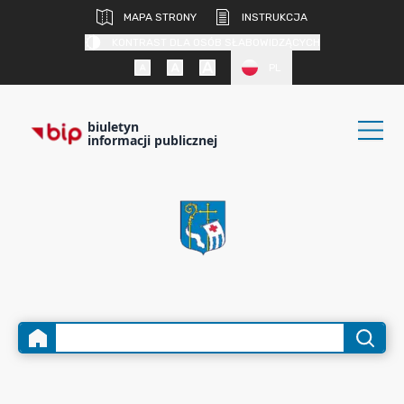
MAPA STRONY
INSTRUKCJA
KONTRAST DLA OSÓB SŁABOWIDZĄCYCH
PL
biuletyn
informacji publicznej