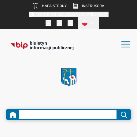
MAPA STRONY
INSTRUKCJA
KONTRAST DLA OSÓB SŁABOWIDZĄCYCH
PL
biuletyn
informacji publicznej