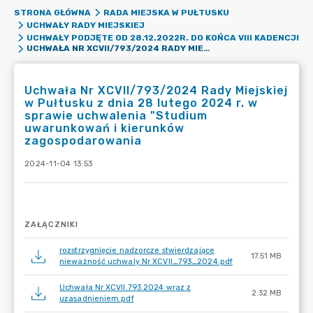
STRONA GŁÓWNA
RADA MIEJSKA W PUŁTUSKU
UCHWAŁY RADY MIEJSKIEJ
UCHWAŁY PODJĘTE OD 28.12.2022R. DO KOŃCA VIII KADENCJI
UCHWAŁA NR XCVII/793/2024 RADY MIEJSKIEJ W PUŁTUSKU Z DNIA 28 LUTEGO 2024 R. W SPRAWIE UCHWALENIA "STUDIUM UWARUNKOWAŃ I KIERUNKÓW ZAGOSPODAROWANIA
Uchwała Nr XCVII/793/2024 Rady Miejskiej
w Pułtusku z dnia 28 lutego 2024 r. w
sprawie uchwalenia "Studium
uwarunkowań i kierunków
zagospodarowania
2024-11-04 13:53
ZAŁĄCZNIKI
rozstrzygnięcie nadzorcze stwierdzające
17.51 MB
nieważność uchwaly Nr XCVII_793_2024.pdf
Uchwała Nr XCVII.793.2024 wraz z
2.32 MB
uzasadnieniem.pdf