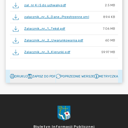
zał. nr 4 i 5 do uchwały.pdf
2.5 MB
załacznik_nr_5_Dane_Przestrzenne.xml
89.4 KB
Zalacznik_nr_1_Tekst.pdf
7.06 MB
Zalacznik_nr_2_Uwarunkowania.pdf
60 MB
Zalacznik_nr_3_Kierunki.pdf
59.97 MB
DRUKUJ
ZAPISZ DO PDF
POPRZEDNIE WERSJE
METRYCZKA
Biuletyn Informacji Publicznej