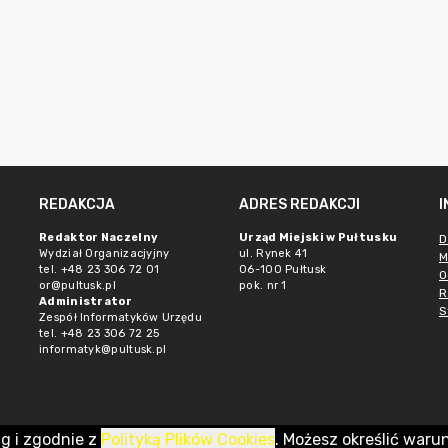
REDAKCJA
ADRES REDAKCJI
Redaktor Naczelny
Urząd Miejski w Pułtusku
D
Wydział Organizacjyjny
ul. Rynek 41
M
tel. +48 23 306 72 01
06-100 Pułtusk
O
or@pultusk.pl
pok. nr 1
R
Administrator
S
Zespół Informatyków Urzędu
tel. +48 23 306 72 25
informatyk@pultusk.pl
ug i zgodnie z
Polityką Plików Cookies
. Możesz określić waru