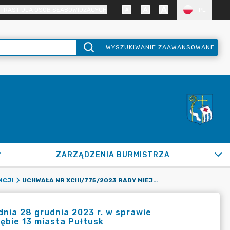
TRAST DLA OSÓB SŁABOWIDZĄCYCH
PL
WYSZUKIWANIE ZAAWANSOWANE
ZARZĄDZENIA BURMISTRZA
UCHWAŁA NR XCIII/775/2023 RADY MIEJSKIEJ W PUŁTUSKU Z DNIA 28 GRUDNIA 2023 R. W SPRAWIE WYDZIERŻAWIENIA DZIAŁKI NR EWID. 122/42 POŁOŻONEJ W OBRĘBIE 13 MIASTA PUŁTUSK
NCJI
dnia 28 grudnia 2023 r. w sprawie
rębie 13 miasta Pułtusk