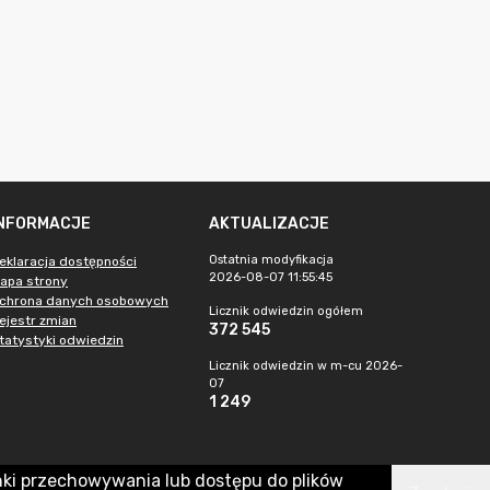
INFORMACJE
AKTUALIZACJE
Ostatnia modyfikacja
eklaracja dostępności
2026-08-07 11:55:45
apa strony
chrona danych osobowych
Licznik odwiedzin ogółem
ejestr zmian
372 545
tatystyki odwiedzin
Licznik odwiedzin w m-cu 2026-
07
1 249
nki przechowywania lub dostępu do plików