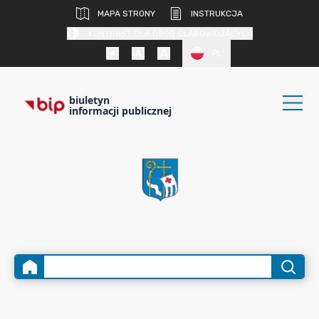
MAPA STRONY
INSTRUKCJA
KONTRAST DLA OSÓB SŁABOWIDZĄCYCH
PL
biuletyn
informacji publicznej