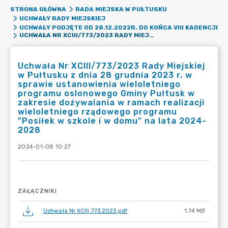
STRONA GŁÓWNA
RADA MIEJSKA W PUŁTUSKU
UCHWAŁY RADY MIEJSKIEJ
UCHWAŁY PODJĘTE OD 28.12.2022R. DO KOŃCA VIII KADENCJI
UCHWAŁA NR XCIII/773/2023 RADY MIEJSKIEJ W PUŁTUSKU Z DNIA 28 GRUDNIA 2023 R. W SPRAWIE USTANOWIENIA WIELOLETNIEGO PROGRAMU OSLONOWEGO GMINY PUŁTUSK W ZAKRESIE DOŻYWAIANIA W RAMACH REALIZACJI WIELOLETNIEGO RZĄDOWEGO PROGRAMU "POSIŁEK W SZKOLE I W DOMU" NA LATA 2024-2028
Uchwała Nr XCIII/773/2023 Rady Miejskiej
w Pułtusku z dnia 28 grudnia 2023 r. w
sprawie ustanowienia wieloletniego
programu oslonowego Gminy Pułtusk w
zakresie dożywaiania w ramach realizacji
wieloletniego rządowego programu
"Posiłek w szkole i w domu" na lata 2024-
2028
2024-01-08 10:27
ZAŁĄCZNIKI
Uchwała Nr XCIII.773.2023.pdf
1.74 MB