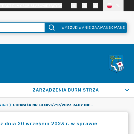
TRAST DLA OSÓB SŁABOWIDZĄCYCH
PL
WYSZUKIWANIE ZAAWANSOWANE
ZARZĄDZENIA BURMISTRZA
UCHWAŁA NR LXXXVI/717/2023 RADY MIEJSKIEJ W PUŁTUSKU Z DNIA 20 WRZEŚNIA 2023 R. W SPRAWIE ZMIANY WIELOLETNIEJ PROGNOZY FINANSOWEJ GMINY PUŁTUSK
NCJI
z dnia 20 września 2023 r. w sprawie