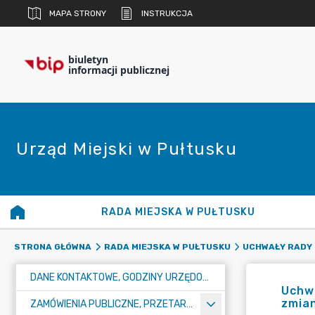
MAPA STRONY
INSTRUKCJA
biuletyn
informacji publicznej
Urząd Miejski w Pułtusku
RADA MIEJSKA W PUŁTUSKU
STRONA GŁÓWNA
RADA MIEJSKA W PUŁTUSKU
UCHWAŁY RADY 
DANE KONTAKTOWE, GODZINY URZĘDOWANIA I NUMER KONTA BANKOWEGO
Uchwa
zmian
ZAMÓWIENIA PUBLICZNE, PRZETARGI, KONKURSY