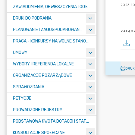
2023-10
ZAWIADOMIENIA, OBWIESZCZENIA I OGŁOSZENIA
DRUKI DO POBRANIA
PLANOWANIE I ZAGOSPODAROWANIE PRZESTRZENNE
ZAŁĄCZ
PRACA - KONKURSY NA WOLNE STANOWISKA
UMOWY
WYBORY I REFERENDA LOKALNE
DRUK
ORGANIZACJE POZARZĄDOWE
SPRAWOZDANIA
PETYCJE
PROWADZONE REJESTRY
PODSTAWOWA KWOTA DOTACJI I STATYSTYCZNA LICZBA UCZNIÓW
KONSULTACJE SPOŁECZNE