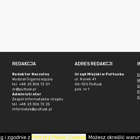
REDAKCJA
ADRES REDAKCJI
Redaktor Naczelny
Urząd Miejski w Pułtusku
D
Wydział Organizacjyjny
ul. Rynek 41
M
tel. +48 23 306 72 01
06-100 Pułtusk
O
or@pultusk.pl
pok. nr 1
R
Administrator
S
Zespół Informatyków Urzędu
tel. +48 23 306 72 25
informatyk@pultusk.pl
ug i zgodnie z
Polityką Plików Cookies
. Możesz określić waru