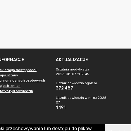
INFORMACJE
AKTUALIZACJE
Ostatnia modyfikacja
eklaracja dostępności
2026-08-07 11:55:45
apa strony
chrona danych osobowych
Licznik odwiedzin ogółem
ejestr zmian
372 487
tatystyki odwiedzin
Licznik odwiedzin w m-cu 2026-
07
1 191
nki przechowywania lub dostępu do plików