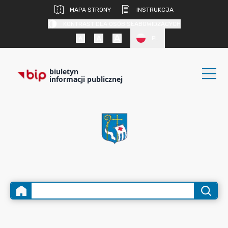
MAPA STRONY
INSTRUKCJA
KONTRAST DLA OSÓB SŁABOWIDZĄCYCH
PL
biuletyn
informacji publicznej