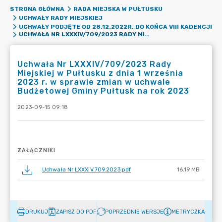
STRONA GŁÓWNA
RADA MIEJSKA W PUŁTUSKU
UCHWAŁY RADY MIEJSKIEJ
UCHWAŁY PODJĘTE OD 28.12.2022R. DO KOŃCA VIII KADENCJI
UCHWAŁA NR LXXXIV/709/2023 RADY MIEJSKIEJ W PUŁTUSKU Z DNIA 1 WRZEŚNIA 2023 R. W SPRAWIE ZMIAN W UCHWALE BUDŻETOWEJ GMINY PUŁTUSK NA ROK 2023
Uchwała Nr LXXXIV/709/2023 Rady
Miejskiej w Pułtusku z dnia 1 września
2023 r. w sprawie zmian w uchwale
Budżetowej Gminy Pułtusk na rok 2023
2023-09-15 09:18
ZAŁĄCZNIKI
Uchwała Nr LXXXIV.709.2023.pdf
16.19 MB
DRUKUJ
ZAPISZ DO PDF
POPRZEDNIE WERSJE
METRYCZKA