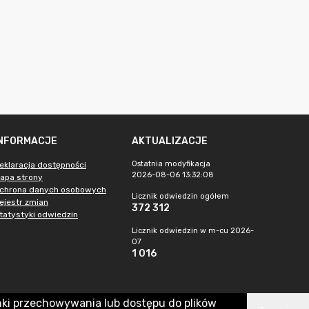
INFORMACJE
AKTUALIZACJE
Ostatnia modyfikacja
eklaracja dostępności
2026-08-06 13:32:08
apa strony
chrona danych osobowych
Licznik odwiedzin ogółem
ejestr zmian
372 312
tatystyki odwiedzin
Licznik odwiedzin w m-cu 2026-
07
1 016
nki przechowywania lub dostępu do plików