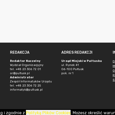
REDAKCJA
ADRES REDAKCJI
Redaktor Naczelny
Urząd Miejski w Pułtusku
D
Wydział Organizacjyjny
ul. Rynek 41
M
tel. +48 23 306 72 01
06-100 Pułtusk
O
or@pultusk.pl
pok. nr 1
R
Administrator
S
Zespół Informatyków Urzędu
tel. +48 23 306 72 25
informatyk@pultusk.pl
ug i zgodnie z
Polityką Plików Cookies
. Możesz określić waru