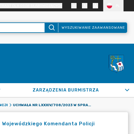
TRAST DLA OSÓB SŁABOWIDZĄCYCH
PL
WYSZUKIWANIE ZAAWANSOWANE
ZARZĄDZENIA BURMISTRZA
UCHWAŁA NR LXXXIV/708/2023 W SPRAWIE ZASIĘGNIĘCIA OD WOJEWÓDZKIEGO KOMENDANTA POLICJI INFORMACJI O KANDYDATACH NA ŁAWNIKÓW
NCJI
d Wojewódzkiego Komendanta Policji