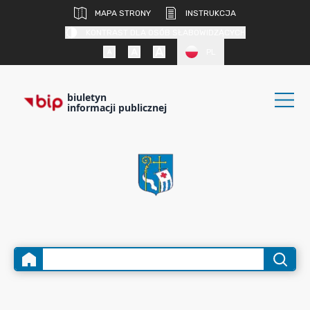
MAPA STRONY
INSTRUKCJA
KONTRAST DLA OSÓB SŁABOWIDZĄCYCH
PL
biuletyn
informacji publicznej