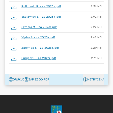
Rutkowski R. - za 2023 r..pdf
2.34 MB
Skarżyński Ł. - za 2023 r..pdf
2.92 MB
Szmeja M. - za 2023r..pdf
2.22 MB
Wydra A. - za 2023 r..pdf
2.42 MB
Zaremba S. - za 2023 r..pdf
2.29 MB
Purgacz I. - za 2023r..pdf
2.61 MB
DRUKUJ
ZAPISZ DO PDF
METRYCZKA