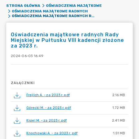
STRONA GŁÓWNA
OŚWIADCZENIA MAJĄTKOWE
OŚWIADCZENIA MAJĄTKOWE RADNYCH
OŚWIADCZENIA MAJĄTKOWE RADNYCH RADY MIEJSKIEJ W PUŁTUSKU VIII KADENCJI ZŁOŻONE ZA 2023 R.
Oświadczenia majątkowe radnych Rady
Miejskiej w Pułtusku VIII kadencji złożone
za 2023 r.
2024-06-03 16:49
ZAŁĄCZNIKI
Frejlich A. - za 2023 r..pdf
2.16 MB
Górecki M. - za 2023 r..pdf
1.72 MB
Kisiel M. - za 2023 r..pdf
2.41 MB
Knochowski A. - za 2023 r..pdf
1.51 MB