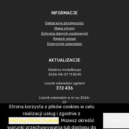
INFORMACJE
Deklaracja dostępności
Mapa strony
Ochrona danych osobowych
Rejestr zmian
Statystyki odwiedzin
AKTUALIZACJE
Ostatnia modyfikacja
2026-08-07 11:55:45
Licznik odwiedzin ogółem
372 436
Licznik odwiedzin w m-cu 2026-
07
Strona korzysta z plików cookies w celu
1 140
realizacji usług i zgodnie z
Polityką Plików Cookies
. Możesz określić
Zamknij
CMS & Hosting: Nefeni Sp. z o.o.
warunki przechowywania lub dostępu do