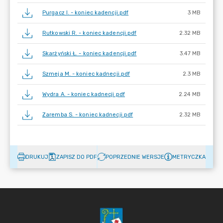
Purgacz I. - koniec kadencji.pdf
3 MB
Rutkowski R. - koniec kadencji.pdf
2.32 MB
Skarżyński Ł. - koniec kadencji.pdf
3.47 MB
Szmeja M. - koniec kadnecji.pdf
2.3 MB
Wydra A. - koniec kadnecji.pdf
2.24 MB
Zaremba S. - koniec kadnecji.pdf
2.32 MB
DRUKUJ
ZAPISZ DO PDF
POPRZEDNIE WERSJE
METRYCZKA