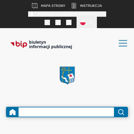
MAPA STRONY
INSTRUKCJA
KONTRAST DLA OSÓB SŁABOWIDZĄCYCH
PL
biuletyn
informacji publicznej