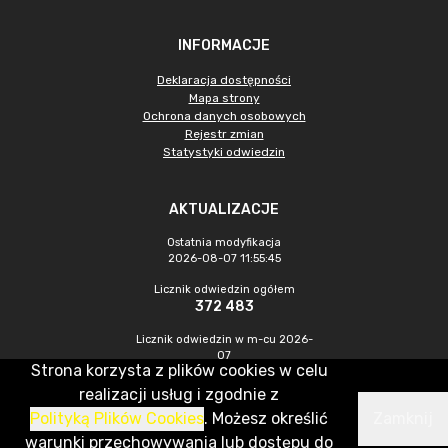
INFORMACJE
Deklaracja dostępności
Mapa strony
Ochrona danych osobowych
Rejestr zmian
Statystyki odwiedzin
AKTUALIZACJE
Ostatnia modyfikacja
2026-08-07 11:55:45
Licznik odwiedzin ogółem
372 483
Licznik odwiedzin w m-cu 2026-
07
Strona korzysta z plików cookies w celu
1 187
realizacji usług i zgodnie z
Polityką Plików Cookies
. Możesz określić
Zamknij
CMS & Hosting: Nefeni Sp. z o.o.
warunki przechowywania lub dostępu do