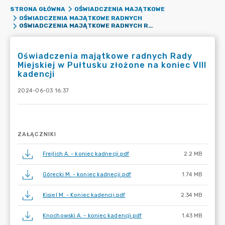
STRONA GŁÓWNA
OŚWIADCZENIA MAJĄTKOWE
OŚWIADCZENIA MAJĄTKOWE RADNYCH
OŚWIADCZENIA MAJĄTKOWE RADNYCH RADY MIEJSKIEJ W PUŁTUSKU ZŁOŻONE NA KONIEC VIII KADENCJI
Oświadczenia majątkowe radnych Rady
Miejskiej w Pułtusku złożone na koniec VIII
kadencji
2024-06-03 16:37
ZAŁĄCZNIKI
Frejlich A. - koniec kadnecji.pdf
2.2 MB
Górecki M. - koniec kadnecji.pdf
1.74 MB
Kisiel M. - Koniec kadencji.pdf
2.34 MB
Knochowski A. - koniec kadencji.pdf
1.43 MB