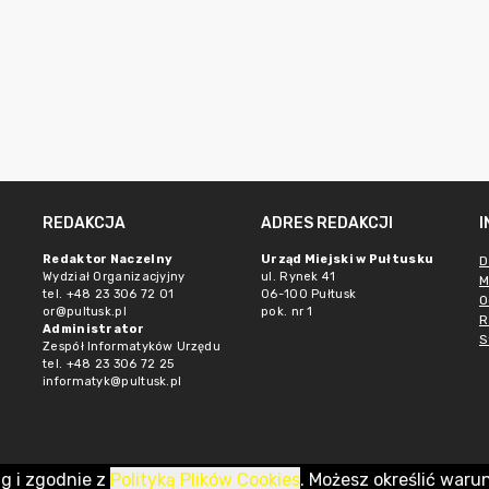
REDAKCJA
ADRES REDAKCJI
Redaktor Naczelny
Urząd Miejski w Pułtusku
D
Wydział Organizacjyjny
ul. Rynek 41
M
tel. +48 23 306 72 01
06-100 Pułtusk
O
or@pultusk.pl
pok. nr 1
R
Administrator
S
Zespół Informatyków Urzędu
tel. +48 23 306 72 25
informatyk@pultusk.pl
ug i zgodnie z
Polityką Plików Cookies
. Możesz określić waru