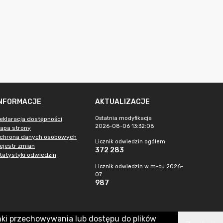
INFORMACJE
AKTUALIZACJE
Ostatnia modyfikacja
eklaracja dostępności
2026-08-06 13:32:08
apa strony
chrona danych osobowych
Licznik odwiedzin ogółem
ejestr zmian
372 283
tatystyki odwiedzin
Licznik odwiedzin w m-cu 2026-
07
987
nki przechowywania lub dostępu do plików