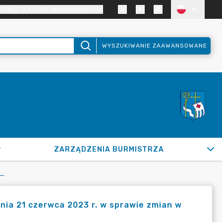
TRAST DLA OSÓB SŁABOWIDZĄCYCH
PL
WYSZUKIWANIE ZAAWANSOWANE
ZARZĄDZENIA BURMISTRZA
023 BURMISTRZA MIASTA PUŁTUSK Z DNIA 21 CZERWCA 2023 R. W SPRAWIE ZMIAN W UCHWALE BUDŻETOWEJ GMINY PUŁTUSK NA ROK 2023
nia 21 czerwca 2023 r. w sprawie zmian w