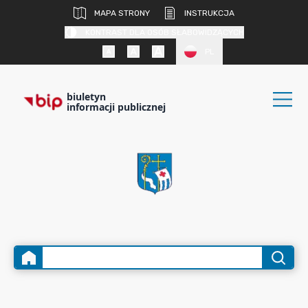
MAPA STRONY
INSTRUKCJA
KONTRAST DLA OSÓB SŁABOWIDZĄCYCH
PL
biuletyn
informacji publicznej