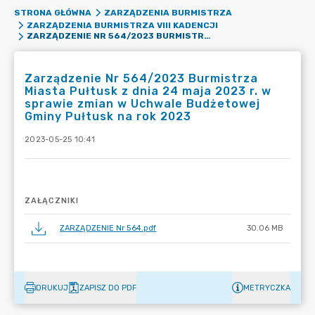
STRONA GŁÓWNA
ZARZĄDZENIA BURMISTRZA
ZARZĄDZENIA BURMISTRZA VIII KADENCJI
ZARZĄDZENIE NR 564/2023 BURMISTRZA MIASTA PUŁTUSK Z DNIA 24 MAJA 2023 R. W SPRAWIE ZMIAN W UCHWALE BUDŻETOWEJ GMINY PUŁTUSK NA ROK 2023
Zarządzenie Nr 564/2023 Burmistrza
Miasta Pułtusk z dnia 24 maja 2023 r. w
sprawie zmian w Uchwale Budżetowej
Gminy Pułtusk na rok 2023
2023-05-25 10:41
ZAŁĄCZNIKI
ZARZĄDZENIE Nr 564.pdf
30.06 MB
DRUKUJ
ZAPISZ DO PDF
METRYCZKA