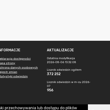
INFORMACJE
AKTUALIZACJE
Ostatnia modyfikacja
eklaracja dostępności
2026-08-06 13:32:08
apa strony
chrona danych osobowych
Licznik odwiedzin ogółem
ejestr zmian
372 252
tatystyki odwiedzin
Licznik odwiedzin w m-cu 2026-
07
956
nki przechowywania lub dostępu do plików