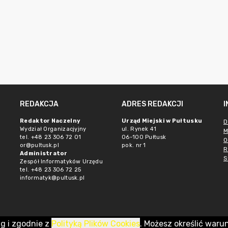
REDAKCJA
ADRES REDAKCJI
Redaktor Naczelny
Urząd Miejski w Pułtusku
D
Wydział Organizacjyjny
ul. Rynek 41
M
tel. +48 23 306 72 01
06-100 Pułtusk
O
or@pultusk.pl
pok. nr 1
R
Administrator
S
Zespół Informatyków Urzędu
tel. +48 23 306 72 25
informatyk@pultusk.pl
ug i zgodnie z
Polityką Plików Cookies
. Możesz określić waru