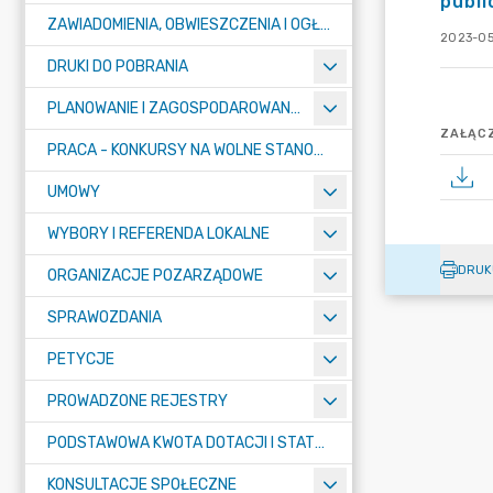
publ
ZAWIADOMIENIA, OBWIESZCZENIA I OGŁOSZENIA
2023-05
DRUKI DO POBRANIA
PLANOWANIE I ZAGOSPODAROWANIE PRZESTRZENNE
ZAŁĄCZ
PRACA - KONKURSY NA WOLNE STANOWISKA
UMOWY
WYBORY I REFERENDA LOKALNE
DRUK
ORGANIZACJE POZARZĄDOWE
SPRAWOZDANIA
PETYCJE
PROWADZONE REJESTRY
PODSTAWOWA KWOTA DOTACJI I STATYSTYCZNA LICZBA UCZNIÓW
KONSULTACJE SPOŁECZNE