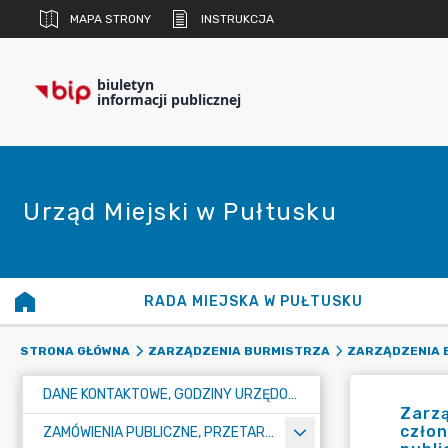
MAPA STRONY
INSTRUKCJA
biuletyn
informacji publicznej
Urząd Miejski w Pułtusku
RADA MIEJSKA W PUŁTUSKU
STRONA GŁÓWNA
ZARZĄDZENIA BURMISTRZA
ZARZĄDZENIA B
DANE KONTAKTOWE, GODZINY URZĘDOWANIA I NUMER KONTA BANKOWEGO
Zarzą
człon
ZAMÓWIENIA PUBLICZNE, PRZETARGI, KONKURSY