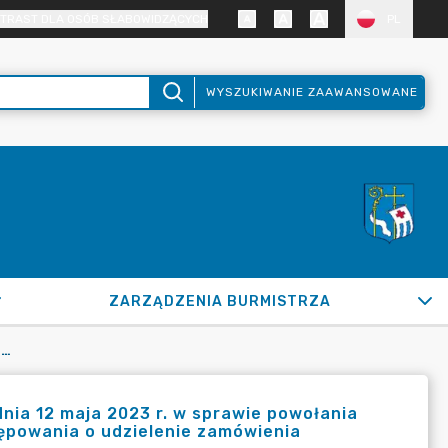
TRAST DLA OSÓB SŁABOWIDZĄCYCH
PL
WYSZUKIWANIE ZAAWANSOWANE
ZARZĄDZENIA BURMISTRZA
ZARZĄDZENIE NR 558/2023 BURMISTRZA MIASTA PUŁTUSK Z DNIA 12 MAJA 2023 R. W SPRAWIE POWOŁANIA CZŁONKA KOMISJI PRZETARGOWEJ DO PRZEPROWADZENIA POSTĘPOWANIA O UDZIELENIE ZAMÓWIENIA PUBLICZNEGO
nia 12 maja 2023 r. w sprawie powołania
ępowania o udzielenie zamówienia