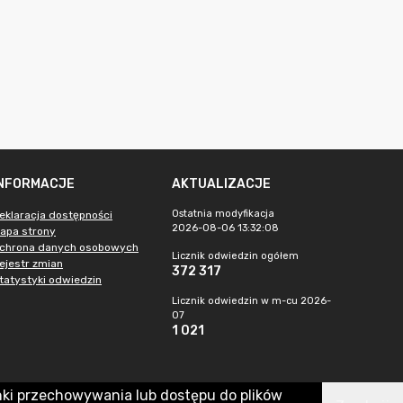
INFORMACJE
AKTUALIZACJE
Ostatnia modyfikacja
eklaracja dostępności
2026-08-06 13:32:08
apa strony
chrona danych osobowych
Licznik odwiedzin ogółem
ejestr zmian
372 317
tatystyki odwiedzin
Licznik odwiedzin w m-cu 2026-
07
1 021
nki przechowywania lub dostępu do plików