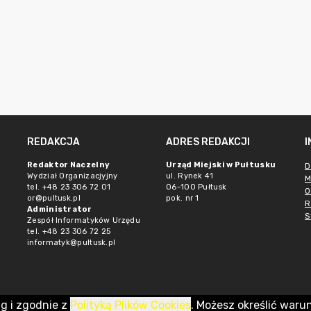
REDAKCJA
ADRES REDAKCJI
Redaktor Naczelny
Urząd Miejski w Pułtusku
D
Wydział Organizacjyjny
ul. Rynek 41
M
tel. +48 23 306 72 01
06-100 Pułtusk
O
or@pultusk.pl
pok. nr 1
R
Administrator
S
Zespół Informatyków Urzędu
tel. +48 23 306 72 25
informatyk@pultusk.pl
ug i zgodnie z
Polityką Plików Cookies
. Możesz określić waru