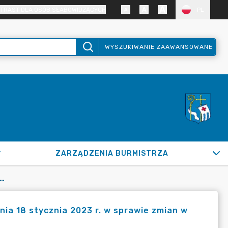
TRAST DLA OSÓB SŁABOWIDZĄCYCH
PL
WYSZUKIWANIE ZAAWANSOWANE
ZARZĄDZENIA BURMISTRZA
023 BURMISTRZA MIASTA PUŁTUSK Z DNIA 18 STYCZNIA 2023 R. W SPRAWIE ZMIAN W UCHWALE BUDŻETOWEJ GMINY PUŁTUSK NA ROK 2023
nia 18 stycznia 2023 r. w sprawie zmian w