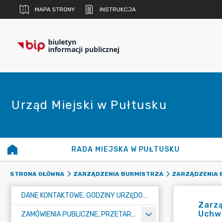
MAPA STRONY
INSTRUKCJA
biuletyn
informacji publicznej
Urząd Miejski w Pułtusku
RADA MIEJSKA W PUŁTUSKU
STRONA GŁÓWNA
ZARZĄDZENIA BURMISTRZA
ZARZĄDZENIA B
DANE KONTAKTOWE, GODZINY URZĘDOWANIA I NUMER KONTA BANKOWEGO
Zarzą
Uchw
ZAMÓWIENIA PUBLICZNE, PRZETARGI, KONKURSY