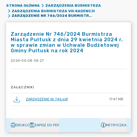
STRONA GŁÓWNA
ZARZĄDZENIA BURMISTRZA
ZARZĄDZENIA BURMISTRZA VIII KADENCJI
ZARZĄDZENIE NR 746/2024 BURMISTRZA MIASTA PUŁTUSK Z DNIA 29 KWIETNIA 2024 R. W SPRAWIE ZMIAN W UCHWALE BUDŻETOWEJ GMINY PUŁTUSK NA ROK 2024
Zarządzenie Nr 746/2024 Burmistrza
Miasta Pułtusk z dnia 29 kwietnia 2024 r.
w sprawie zmian w Uchwale Budżetowej
Gminy Pułtusk na rok 2024
2024-05-08 08:27
ZAŁĄCZNIKI
ZARZĄDZENIE Nr 746.pdf
17.47 MB
DRUKUJ
ZAPISZ DO PDF
METRYCZKA