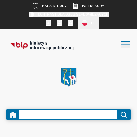
MAPA STRONY
INSTRUKCJA
KONTRAST DLA OSÓB SŁABOWIDZĄCYCH
PL
biuletyn
informacji publicznej