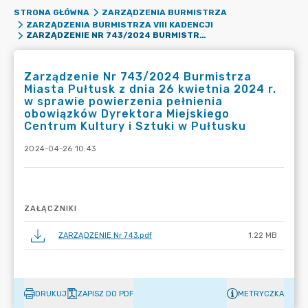
STRONA GŁÓWNA
ZARZĄDZENIA BURMISTRZA
ZARZĄDZENIA BURMISTRZA VIII KADENCJI
ZARZĄDZENIE NR 743/2024 BURMISTRZA MIASTA PUŁTUSK Z DNIA 26 KWIETNIA 2024 R. W SPRAWIE POWIERZENIA PEŁNIENIA OBOWIĄZKÓW DYREKTORA MIEJSKIEGO CENTRUM KULTURY I SZTUKI W PUŁTUSKU
Zarządzenie Nr 743/2024 Burmistrza
Miasta Pułtusk z dnia 26 kwietnia 2024 r.
w sprawie powierzenia pełnienia
obowiązków Dyrektora Miejskiego
Centrum Kultury i Sztuki w Pułtusku
2024-04-26 10:43
ZAŁĄCZNIKI
ZARZĄDZENIE Nr 743.pdf
1.22 MB
DRUKUJ
ZAPISZ DO PDF
METRYCZKA