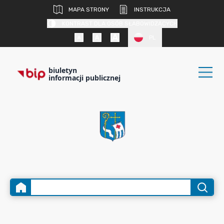
MAPA STRONY
INSTRUKCJA
KONTRAST DLA OSÓB SŁABOWIDZĄCYCH
PL
biuletyn
informacji publicznej