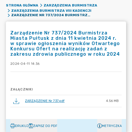
STRONA GŁÓWNA
ZARZĄDZENIA BURMISTRZA
ZARZĄDZENIA BURMISTRZA VIII KADENCJI
ZARZĄDZENIE NR 737/2024 BURMISTRZA MIASTA PUŁTUSK Z DNIA 11 KWIETNIA 2024 R. W SPRAWIE OGŁOSZENIA WYNIKÓW OTWARTEGO KONKURSU OFERT NA REALIZACJĘ ZADAŃ Z ZAKRESU ZDROWIA PUBLICZNEGO W ROKU 2024
Zarządzenie Nr 737/2024 Burmistrza
Miasta Pułtusk z dnia 11 kwietnia 2024 r.
w sprawie ogłoszenia wyników Otwartego
Konkursu Ofert na realizację zadań z
zakresu zdrowia publicznego w roku 2024
2024-04-11 14:36
ZAŁĄCZNIKI
ZARZĄDZENIE Nr 737.pdf
4.56 MB
DRUKUJ
ZAPISZ DO PDF
METRYCZKA