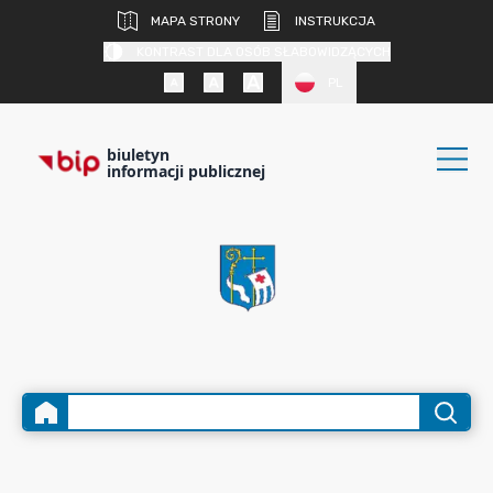
MAPA STRONY
INSTRUKCJA
KONTRAST DLA OSÓB SŁABOWIDZĄCYCH
PL
biuletyn
informacji publicznej