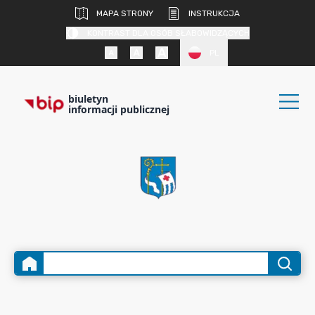
MAPA STRONY
INSTRUKCJA
KONTRAST DLA OSÓB SŁABOWIDZĄCYCH
PL
biuletyn
informacji publicznej