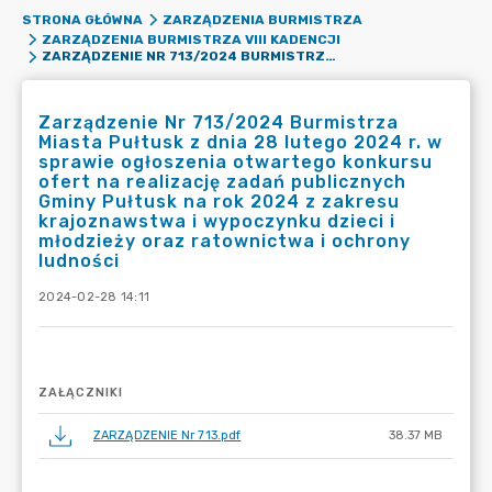
STRONA GŁÓWNA
ZARZĄDZENIA BURMISTRZA
ZARZĄDZENIA BURMISTRZA VIII KADENCJI
ZARZĄDZENIE NR 713/2024 BURMISTRZA MIASTA PUŁTUSK Z DNIA 28 LUTEGO 2024 R. W SPRAWIE OGŁOSZENIA OTWARTEGO KONKURSU OFERT NA REALIZACJĘ ZADAŃ PUBLICZNYCH GMINY PUŁTUSK NA ROK 2024 Z ZAKRESU KRAJOZNAWSTWA I WYPOCZYNKU DZIECI I MŁODZIEŻY ORAZ RATOWNICTWA I OCHRONY LUDNOŚCI
Zarządzenie Nr 713/2024 Burmistrza
Miasta Pułtusk z dnia 28 lutego 2024 r. w
sprawie ogłoszenia otwartego konkursu
ofert na realizację zadań publicznych
Gminy Pułtusk na rok 2024 z zakresu
krajoznawstwa i wypoczynku dzieci i
młodzieży oraz ratownictwa i ochrony
ludności
2024-02-28 14:11
ZAŁĄCZNIKI
ZARZĄDZENIE Nr 713.pdf
38.37 MB