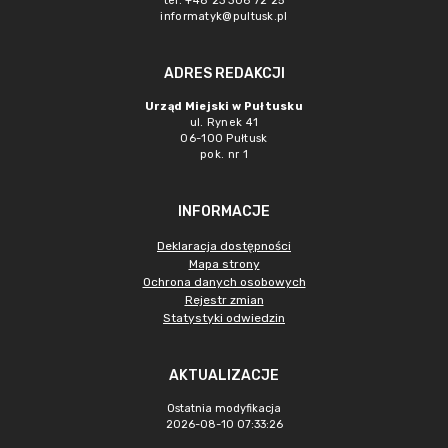
tel. +48 23 306 72 25
informatyk@pultusk.pl
ADRES REDAKCJI
Urząd Miejski w Pułtusku
ul. Rynek 41
06-100 Pułtusk
pok. nr 1
INFORMACJE
Deklaracja dostępności
Mapa strony
Ochrona danych osobowych
Rejestr zmian
Statystyki odwiedzin
AKTUALIZACJE
Ostatnia modyfikacja
2026-08-10 07:33:26