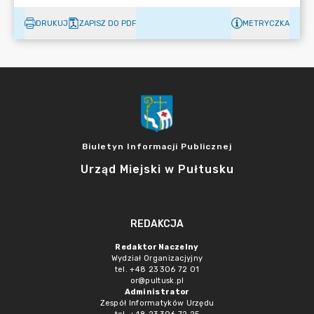
DRUKUJ
ZAPISZ DO PDF
METRYCZKA
Biuletyn Informacji Publicznej
Urząd Miejski w Pułtusku
REDAKCJA
Redaktor Naczelny
Wydział Organizacjyjny
tel. +48 23 306 72 01
or@pultusk.pl
Administrator
Zespół Informatyków Urzędu