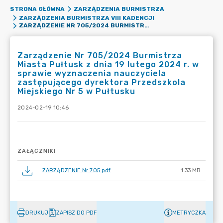
STRONA GŁÓWNA
ZARZĄDZENIA BURMISTRZA
ZARZĄDZENIA BURMISTRZA VIII KADENCJI
ZARZĄDZENIE NR 705/2024 BURMISTRZA MIASTA PUŁTUSK Z DNIA 19 LUTEGO 2024 R. W SPRAWIE WYZNACZENIA NAUCZYCIELA ZASTĘPUJĄCEGO DYREKTORA PRZEDSZKOLA MIEJSKIEGO NR 5 W PUŁTUSKU
Zarządzenie Nr 705/2024 Burmistrza
Miasta Pułtusk z dnia 19 lutego 2024 r. w
sprawie wyznaczenia nauczyciela
zastępującego dyrektora Przedszkola
Miejskiego Nr 5 w Pułtusku
2024-02-19 10:46
ZAŁĄCZNIKI
ZARZĄDZENIE Nr 705.pdf
1.33 MB
DRUKUJ
ZAPISZ DO PDF
METRYCZKA