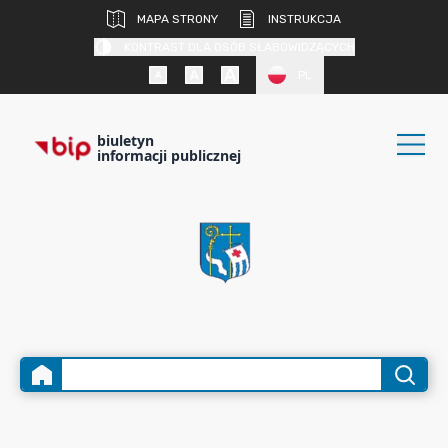
MAPA STRONY
INSTRUKCJA
KONTRAST DLA OSÓB SŁABOWIDZĄCYCH
PL
biuletyn
informacji publicznej