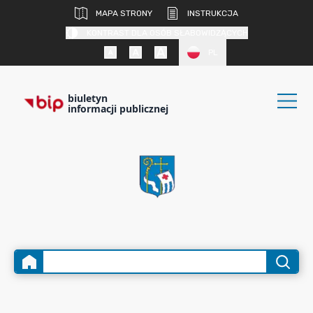
MAPA STRONY
INSTRUKCJA
KONTRAST DLA OSÓB SŁABOWIDZĄCYCH
PL
biuletyn
informacji publicznej