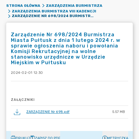
STRONA GŁÓWNA
ZARZĄDZENIA BURMISTRZA
ZARZĄDZENIA BURMISTRZA VIII KADENCJI
ZARZĄDZENIE NR 698/2024 BURMISTRZA MIASTA PUŁTUSK Z DNIA 1 LUTEGO 2024 R. W SPRAWIE OGŁOSZENIA NABORU I POWOŁANIA KOMISJI REKRUTACYJNEJ NA WOLNE STANOWISKO URZĘDNICZE W URZĘDZIE MIEJSKIM W PUŁTUSKU
Zarządzenie Nr 698/2024 Burmistrza
Miasta Pułtusk z dnia 1 lutego 2024 r. w
sprawie ogłoszenia naboru i powołania
Komisji Rekrutacyjnej na wolne
stanowisko urzędnicze w Urzędzie
Miejskim w Pułtusku
2024-02-01 12:30
ZAŁĄCZNIKI
ZARZĄDZENIE Nr 698.pdf
5.57 MB
DRUKUJ
ZAPISZ DO PDF
METRYCZKA