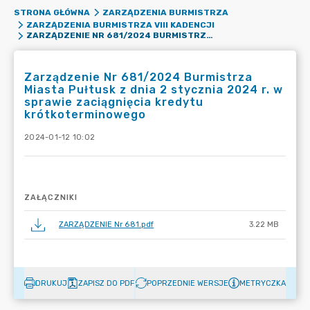
STRONA GŁÓWNA
ZARZĄDZENIA BURMISTRZA
ZARZĄDZENIA BURMISTRZA VIII KADENCJI
ZARZĄDZENIE NR 681/2024 BURMISTRZA MIASTA PUŁTUSK Z DNIA 2 STYCZNIA 2024 R. W SPRAWIE ZACIĄGNIĘCIA KREDYTU KRÓTKOTERMINOWEGO
Zarządzenie Nr 681/2024 Burmistrza
Miasta Pułtusk z dnia 2 stycznia 2024 r. w
sprawie zaciągnięcia kredytu
krótkoterminowego
2024-01-12 10:02
ZAŁĄCZNIKI
ZARZĄDZENIE Nr 681.pdf
3.22 MB
DRUKUJ
ZAPISZ DO PDF
POPRZEDNIE WERSJE
METRYCZKA