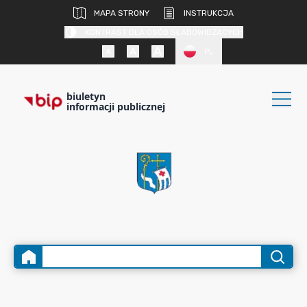
MAPA STRONY
INSTRUKCJA
KONTRAST DLA OSÓB SŁABOWIDZĄCYCH
PL
biuletyn
informacji publicznej