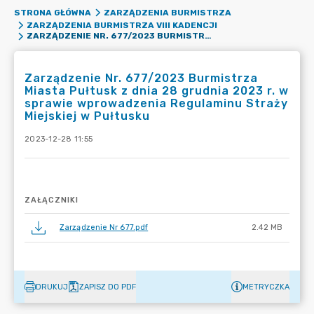
STRONA GŁÓWNA
ZARZĄDZENIA BURMISTRZA
ZARZĄDZENIA BURMISTRZA VIII KADENCJI
ZARZĄDZENIE NR. 677/2023 BURMISTRZA MIASTA PUŁTUSK Z DNIA 28 GRUDNIA 2023 R. W SPRAWIE WPROWADZENIA REGULAMINU STRAŻY MIEJSKIEJ W PUŁTUSKU
Zarządzenie Nr. 677/2023 Burmistrza
Miasta Pułtusk z dnia 28 grudnia 2023 r. w
sprawie wprowadzenia Regulaminu Straży
Miejskiej w Pułtusku
2023-12-28 11:55
ZAŁĄCZNIKI
Zarządzenie Nr 677.pdf
2.42 MB
DRUKUJ
ZAPISZ DO PDF
METRYCZKA