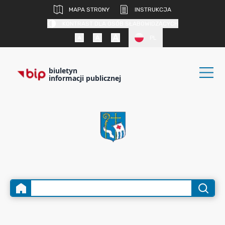
MAPA STRONY
INSTRUKCJA
KONTRAST DLA OSÓB SŁABOWIDZĄCYCH
PL
biuletyn
informacji publicznej