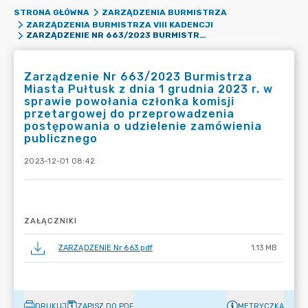
STRONA GŁÓWNA
ZARZĄDZENIA BURMISTRZA
ZARZĄDZENIA BURMISTRZA VIII KADENCJI
ZARZĄDZENIE NR 663/2023 BURMISTRZA MIASTA PUŁTUSK Z DNIA 1 GRUDNIA 2023 R. W SPRAWIE POWOŁANIA CZŁONKA KOMISJI PRZETARGOWEJ DO PRZEPROWADZENIA POSTĘPOWANIA O UDZIELENIE ZAMÓWIENIA PUBLICZNEGO
Zarządzenie Nr 663/2023 Burmistrza
Miasta Pułtusk z dnia 1 grudnia 2023 r. w
sprawie powołania członka komisji
przetargowej do przeprowadzenia
postępowania o udzielenie zamówienia
publicznego
2023-12-01 08:42
ZAŁĄCZNIKI
ZARZĄDZENIE Nr 663.pdf
1.13 MB
DRUKUJ
ZAPISZ DO PDF
METRYCZKA