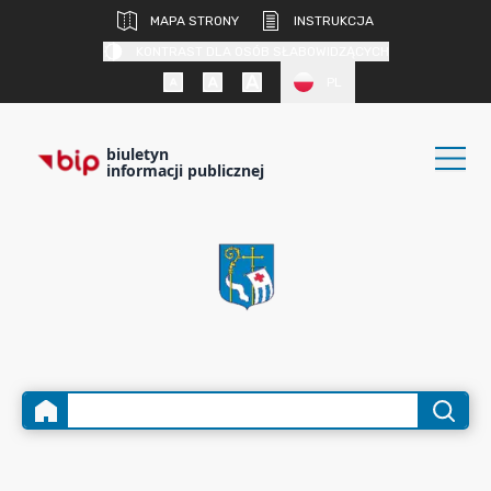
MAPA STRONY
INSTRUKCJA
KONTRAST DLA OSÓB SŁABOWIDZĄCYCH
PL
biuletyn
informacji publicznej