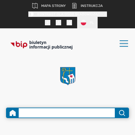
MAPA STRONY
INSTRUKCJA
KONTRAST DLA OSÓB SŁABOWIDZĄCYCH
PL
biuletyn
informacji publicznej