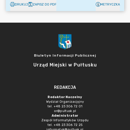
DRUKUJ
ZAPISZ DO PDF
METRYCZKA
Biuletyn Informacji Publicznej
Urząd Miejski w Pułtusku
REDAKCJA
Redaktor Naczelny
Wydział Organizacjyjny
tel. +48 23 306 72 01
or@pultusk.pl
Administrator
Zespół Informatyków Urzędu
tel. +48 23 306 72 25
informatyk@pultusk.pl