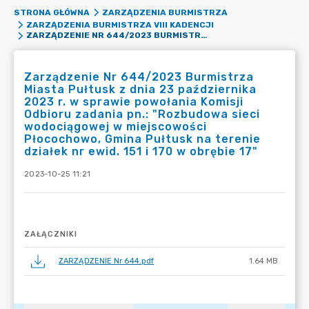
STRONA GŁÓWNA
ZARZĄDZENIA BURMISTRZA
ZARZĄDZENIA BURMISTRZA VIII KADENCJI
ZARZĄDZENIE NR 644/2023 BURMISTRZA MIASTA PUŁTUSK Z DNIA 23 PAŹDZIERNIKA 2023 R. W SPRAWIE POWOŁANIA KOMISJI ODBIORU ZADANIA PN.: "ROZBUDOWA SIECI WODOCIĄGOWEJ W MIEJSCOWOŚCI PŁOCOCHOWO, GMINA PUŁTUSK NA TERENIE DZIAŁEK NR EWID. 151 I 170 W OBRĘBIE 17"
Zarządzenie Nr 644/2023 Burmistrza
Miasta Pułtusk z dnia 23 października
2023 r. w sprawie powołania Komisji
Odbioru zadania pn.: "Rozbudowa sieci
wodociągowej w miejscowości
Płocochowo, Gmina Pułtusk na terenie
działek nr ewid. 151 i 170 w obrębie 17"
2023-10-25 11:21
ZAŁĄCZNIKI
ZARZĄDZENIE Nr 644.pdf
1.64 MB