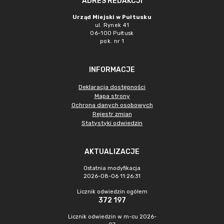
ADRES REDAKCJI
Urząd Miejski w Pułtusku
ul. Rynek 41
06-100 Pułtusk
pok. nr 1
INFORMACJE
Deklaracja dostępności
Mapa strony
Ochrona danych osobowych
Rejestr zmian
Statystyki odwiedzin
AKTUALIZACJE
Ostatnia modyfikacja
2026-08-06 11:26:31
Licznik odwiedzin ogółem
372 197
Licznik odwiedzin w m-cu 2026-