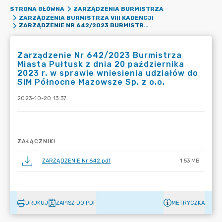
STRONA GŁÓWNA
ZARZĄDZENIA BURMISTRZA
ZARZĄDZENIA BURMISTRZA VIII KADENCJI
ZARZĄDZENIE NR 642/2023 BURMISTRZA MIASTA PUŁTUSK Z DNIA 20 PAŹDZIERNIKA 2023 R. W SPRAWIE WNIESIENIA UDZIAŁÓW DO SIM PÓŁNOCNE MAZOWSZE SP. Z O.O.
Zarządzenie Nr 642/2023 Burmistrza
Miasta Pułtusk z dnia 20 października
2023 r. w sprawie wniesienia udziałów do
SIM Północne Mazowsze Sp. z o.o.
2023-10-20 13:37
ZAŁĄCZNIKI
ZARZĄDZENIE Nr 642.pdf
1.53 MB
DRUKUJ
ZAPISZ DO PDF
METRYCZKA