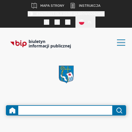
MAPA STRONY
INSTRUKCJA
KONTRAST DLA OSÓB SŁABOWIDZĄCYCH
PL
biuletyn
informacji publicznej