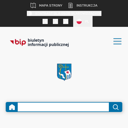
MAPA STRONY
INSTRUKCJA
KONTRAST DLA OSÓB SŁABOWIDZĄCYCH
PL
biuletyn
informacji publicznej