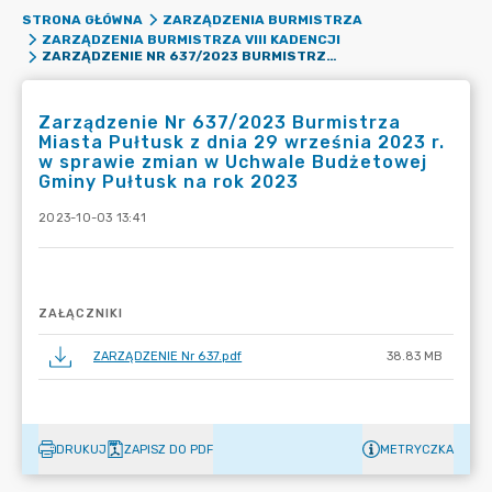
STRONA GŁÓWNA
ZARZĄDZENIA BURMISTRZA
ZARZĄDZENIA BURMISTRZA VIII KADENCJI
ZARZĄDZENIE NR 637/2023 BURMISTRZA MIASTA PUŁTUSK Z DNIA 29 WRZEŚNIA 2023 R. W SPRAWIE ZMIAN W UCHWALE BUDŻETOWEJ GMINY PUŁTUSK NA ROK 2023
Zarządzenie Nr 637/2023 Burmistrza
Miasta Pułtusk z dnia 29 września 2023 r.
w sprawie zmian w Uchwale Budżetowej
Gminy Pułtusk na rok 2023
2023-10-03 13:41
ZAŁĄCZNIKI
ZARZĄDZENIE Nr 637.pdf
38.83 MB
DRUKUJ
ZAPISZ DO PDF
METRYCZKA