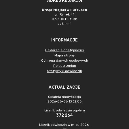
ADRES REDAKCJI
Urząd Miejski w Pułtusku
ul. Rynek 41
06-100 Pułtusk
pok. nr 1
INFORMACJE
Deklaracja dostępności
Mapa strony
Ochrona danych osobowych
Rejestr zmian
Statystyki odwiedzin
AKTUALIZACJE
Ostatnia modyfikacja
2026-08-06 13:32:08
Licznik odwiedzin ogółem
372 264
Licznik odwiedzin w m-cu 2026-