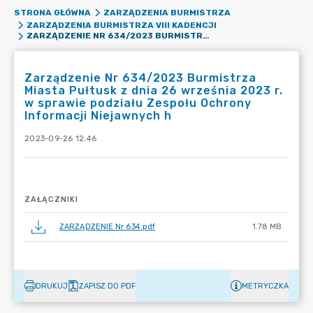
STRONA GŁÓWNA
ZARZĄDZENIA BURMISTRZA
ZARZĄDZENIA BURMISTRZA VIII KADENCJI
ZARZĄDZENIE NR 634/2023 BURMISTRZA MIASTA PUŁTUSK Z DNIA 26 WRZEŚNIA 2023 R. W SPRAWIE PODZIAŁU ZESPOŁU OCHRONY INFORMACJI NIEJAWNYCH H
Zarządzenie Nr 634/2023 Burmistrza
Miasta Pułtusk z dnia 26 września 2023 r.
w sprawie podziału Zespołu Ochrony
Informacji Niejawnych h
2023-09-26 12:46
ZAŁĄCZNIKI
ZARZĄDZENIE Nr 634.pdf
1.78 MB
DRUKUJ
ZAPISZ DO PDF
METRYCZKA