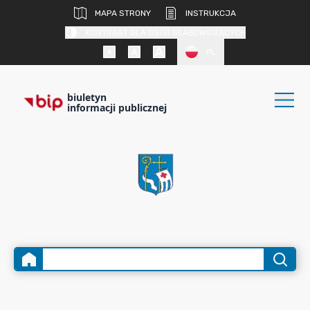
MAPA STRONY
INSTRUKCJA
KONTRAST DLA OSÓB SŁABOWIDZĄCYCH
PL
biuletyn
informacji publicznej