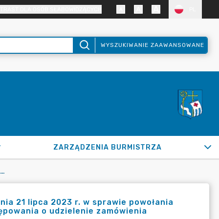
TRAST DLA OSÓB SŁABOWIDZĄCYCH
PL
WYSZUKIWANIE ZAAWANSOWANE
ZARZĄDZENIA BURMISTRZA
IE NR 601/2023 BURMISTRZA MIASTA PUŁTUSK Z DNIA 21 LIPCA 2023 R. W SPRAWIE POWOŁANIA CZŁONKA KOMISJI PRZETARGOWEJ DO PRZEPROWADZENIA POSTĘPOWANIA O UDZIELENIE ZAMÓWIENIA PUBLICZNEGO
ia 21 lipca 2023 r. w sprawie powołania
ępowania o udzielenie zamówienia