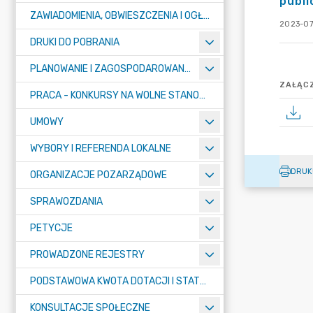
publ
ZAWIADOMIENIA, OBWIESZCZENIA I OGŁOSZENIA
2023-07
DRUKI DO POBRANIA
PLANOWANIE I ZAGOSPODAROWANIE PRZESTRZENNE
ZAŁĄCZ
PRACA - KONKURSY NA WOLNE STANOWISKA
UMOWY
WYBORY I REFERENDA LOKALNE
DRUK
ORGANIZACJE POZARZĄDOWE
SPRAWOZDANIA
PETYCJE
PROWADZONE REJESTRY
PODSTAWOWA KWOTA DOTACJI I STATYSTYCZNA LICZBA UCZNIÓW
KONSULTACJE SPOŁECZNE