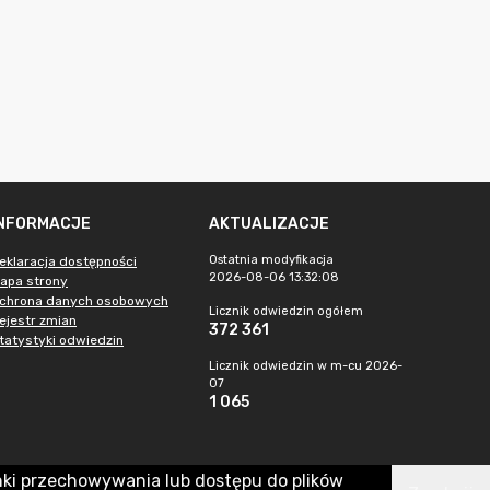
INFORMACJE
AKTUALIZACJE
Ostatnia modyfikacja
eklaracja dostępności
2026-08-06 13:32:08
apa strony
chrona danych osobowych
Licznik odwiedzin ogółem
ejestr zmian
372 361
tatystyki odwiedzin
Licznik odwiedzin w m-cu 2026-
07
1 065
nki przechowywania lub dostępu do plików