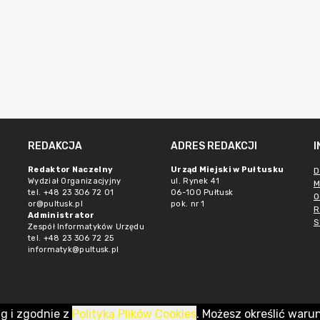
REDAKCJA
ADRES REDAKCJI
Redaktor Naczelny
Urząd Miejski w Pułtusku
D
Wydział Organizacjyjny
ul. Rynek 41
M
tel. +48 23 306 72 01
06-100 Pułtusk
O
or@pultusk.pl
pok. nr 1
R
Administrator
S
Zespół Informatyków Urzędu
tel. +48 23 306 72 25
informatyk@pultusk.pl
ug i zgodnie z
Polityką Plików Cookies
. Możesz określić waru