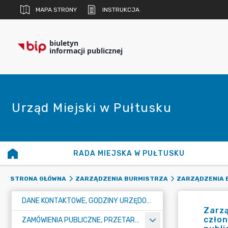
MAPA STRONY
INSTRUKCJA
biuletyn
informacji publicznej
Urząd Miejski w Pułtusku
RADA MIEJSKA W PUŁTUSKU
STRONA GŁÓWNA
ZARZĄDZENIA BURMISTRZA
ZARZĄDZENIA B
DANE KONTAKTOWE, GODZINY URZĘDOWANIA I NUMER KONTA BANKOWEGO
Zarzą
człon
ZAMÓWIENIA PUBLICZNE, PRZETARGI, KONKURSY