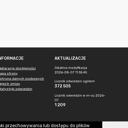
INFORMACJE
AKTUALIZACJE
Ostatnia modyfikacja
eklaracja dostępności
2026-08-07 11:55:45
apa strony
chrona danych osobowych
Licznik odwiedzin ogółem
ejestr zmian
372 505
tatystyki odwiedzin
Licznik odwiedzin w m-cu 2026-
07
1 209
nki przechowywania lub dostępu do plików