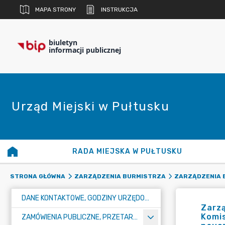
MAPA STRONY
INSTRUKCJA
biuletyn
informacji publicznej
Urząd Miejski w Pułtusku
RADA MIEJSKA W PUŁTUSKU
STRONA GŁÓWNA
ZARZĄDZENIA BURMISTRZA
ZARZĄDZENIA B
DANE KONTAKTOWE, GODZINY URZĘDOWANIA I NUMER KONTA BANKOWEGO
Zarzą
Komis
ZAMÓWIENIA PUBLICZNE, PRZETARGI, KONKURSY