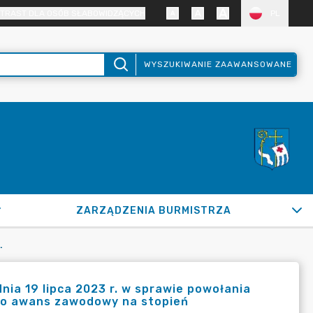
TRAST DLA OSÓB SŁABOWIDZĄCYCH
PL
WYSZUKIWANIE ZAAWANSOWANE
ZARZĄDZENIA BURMISTRZA
LI UBIEGAJĄCYCH SIĘ O AWANS ZAWODOWY NA STOPIEŃ NAUCZYCIELA MIANOWANEGO
nia 19 lipca 2023 r. w sprawie powołania
ię o awans zawodowy na stopień