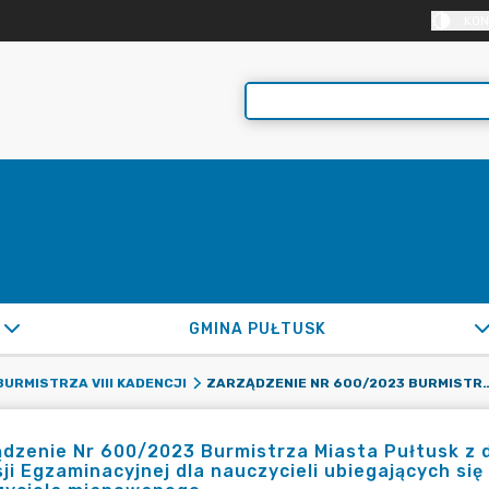
KON
GMINA PUŁTUSK
ZARZĄDZENIE NR 600/2023 BURMISTRZA MIASTA PUŁTUSK Z DNIA 19 LIPCA 2023 R. W SPRAWIE POWOŁANIA KOMISJI EGZAMINACYJNEJ DLA NAUCZYCIE
URMISTRZA VIII KADENCJI
dzenie Nr 600/2023 Burmistrza Miasta Pułtusk z d
ji Egzaminacyjnej dla nauczycieli ubiegających s