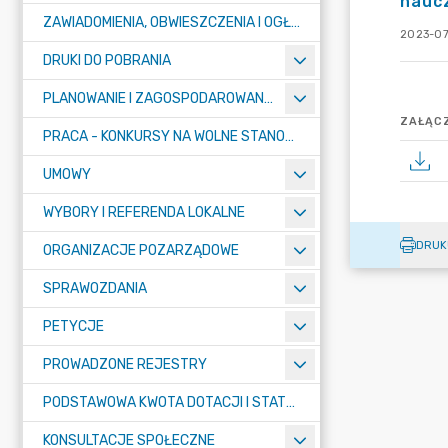
nauc
ZAWIADOMIENIA, OBWIESZCZENIA I OGŁOSZENIA
2023-07
DRUKI DO POBRANIA
PLANOWANIE I ZAGOSPODAROWANIE PRZESTRZENNE
ZAŁĄCZ
PRACA - KONKURSY NA WOLNE STANOWISKA
UMOWY
WYBORY I REFERENDA LOKALNE
DRUK
ORGANIZACJE POZARZĄDOWE
SPRAWOZDANIA
PETYCJE
PROWADZONE REJESTRY
PODSTAWOWA KWOTA DOTACJI I STATYSTYCZNA LICZBA UCZNIÓW
KONSULTACJE SPOŁECZNE