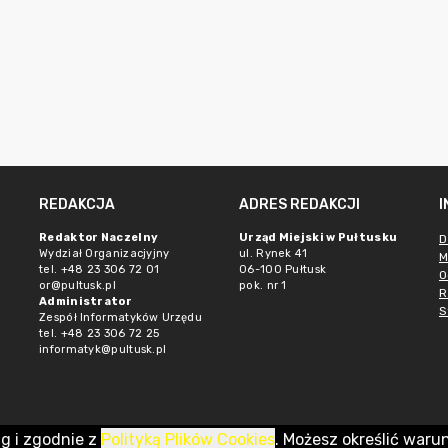
REDAKCJA
ADRES REDAKCJI
Redaktor Naczelny
Urząd Miejski w Pułtusku
D
Wydział Organizacjyjny
ul. Rynek 41
M
tel. +48 23 306 72 01
06-100 Pułtusk
O
or@pultusk.pl
pok. nr 1
R
Administrator
S
Zespół Informatyków Urzędu
tel. +48 23 306 72 25
informatyk@pultusk.pl
ug i zgodnie z
Polityką Plików Cookies
. Możesz określić waru