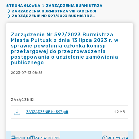
STRONA GŁÓWNA
ZARZĄDZENIA BURMISTRZA
ZARZĄDZENIA BURMISTRZA VIII KADENCJI
ZARZĄDZENIE NR 597/2023 BURMISTRZA MIASTA PUŁTUSK Z DNIA 13 LIPCA 2023 R. W SPRAWIE POWOŁANIA CZŁONKA KOMISJI PRZETARGOWEJ DO PRZEPROWADZENIA POSTĘPOWANIA O UDZIELENIE ZAMÓWIENIA PUBLICZNEGO
Zarządzenie Nr 597/2023 Burmistrza
Miasta Pułtusk z dnia 13 lipca 2023 r. w
sprawie powołania członka komisji
przetargowej do przeprowadzenia
postępowania o udzielenie zamówienia
publicznego
2023-07-13 08:55
ZAŁĄCZNIKI
ZARZĄDZENIE Nr 597.pdf
1.2 MB
DRUKUJ
ZAPISZ DO PDF
METRYCZKA