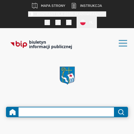
MAPA STRONY
INSTRUKCJA
KONTRAST DLA OSÓB SŁABOWIDZĄCYCH
PL
biuletyn
informacji publicznej