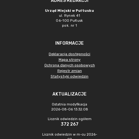
ADRES REDAKCJI
Urząd Miejski w Pułtusku
ul. Rynek 41
06-100 Pułtusk
pok. nr 1
INFORMACJE
Deklaracja dostępności
Mapa strony
Ochrona danych osobowych
Rejestr zmian
Statystyki odwiedzin
AKTUALIZACJE
Ostatnia modyfikacja
2026-08-06 13:32:08
Licznik odwiedzin ogółem
372 267
Licznik odwiedzin w m-cu 2026-