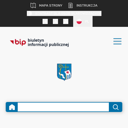
MAPA STRONY
INSTRUKCJA
KONTRAST DLA OSÓB SŁABOWIDZĄCYCH
PL
biuletyn
informacji publicznej