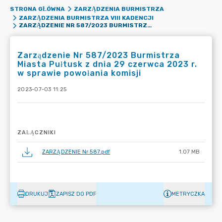
STRONA GŁÓWNA
ZARZĄDZENIA BURMISTRZA
ZARZĄDZENIA BURMISTRZA VIII KADENCJI
ZARZĄDZENIE NR 587/2023 BURMISTRZA MIASTA PUŁTUSK Z DNIA 29 CZERWCA 2023 R. W SPRAWIE POWOŁANIA KOMISJI
Zarządzenie Nr 587/2023 Burmistrza
Miasta Pułtusk z dnia 29 czerwca 2023 r.
w sprawie powołania komisji
2023-07-03 11:25
ZAŁĄCZNIKI
ZARZĄDZENIE Nr 587.pdf
1.07 MB
DRUKUJ
ZAPISZ DO PDF
METRYCZKA