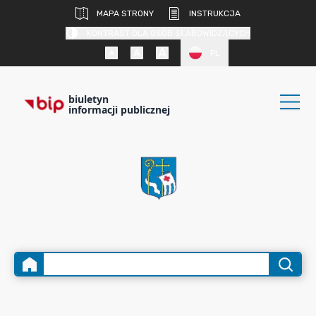
MAPA STRONY
INSTRUKCJA
KONTRAST DLA OSÓB SŁABOWIDZĄCYCH
PL
biuletyn
informacji publicznej