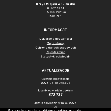
Urząd Miejski w Pułtusku
ul. Rynek 41
06-100 Pułtusk
pok. nr 1
INFORMACJE
Deklaracja dostępności
Mapa strony
Ochrona danych osobowych
Rejestr zmian
Statystyki odwiedzin
AKTUALIZACJE
Ostatnia modyfikacja
2026-08-10 07:33:26
Licznik odwiedzin ogółem
372 737
Licznik odwiedzin w m-cu 2026-
07
Strona korzysta z plików cookies w celu