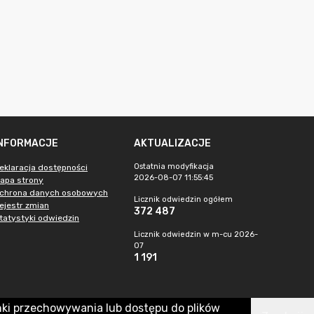
INFORMACJE
AKTUALIZACJE
Ostatnia modyfikacja
eklaracja dostępności
2026-08-07 11:55:45
apa strony
chrona danych osobowych
Licznik odwiedzin ogółem
ejestr zmian
372 487
tatystyki odwiedzin
Licznik odwiedzin w m-cu 2026-
07
1 191
nki przechowywania lub dostępu do plików