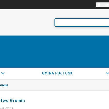
KON
GMINA PUŁTUSK
OMIN
ctwo Gromin
-19 07:49