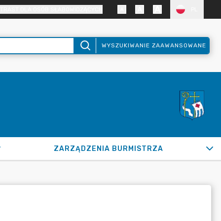
TRAST DLA OSÓB SŁABOWIDZĄCYCH
PL
WYSZUKIWANIE ZAAWANSOWANE
ZARZĄDZENIA BURMISTRZA