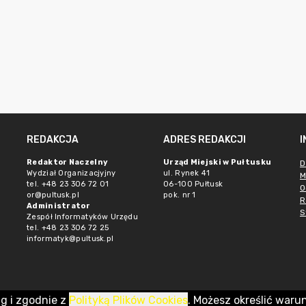
REDAKCJA
ADRES REDAKCJI
Redaktor Naczelny
Urząd Miejski w Pułtusku
D
Wydział Organizacjyjny
ul. Rynek 41
M
tel. +48 23 306 72 01
06-100 Pułtusk
O
or@pultusk.pl
pok. nr 1
R
Administrator
S
Zespół Informatyków Urzędu
tel. +48 23 306 72 25
informatyk@pultusk.pl
ug i zgodnie z
Polityką Plików Cookies
. Możesz określić waru