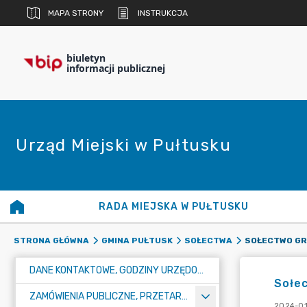
MAPA STRONY
INSTRUKCJA
biuletyn
informacji publicznej
Urząd Miejski w Pułtusku
RADA MIEJSKA W PUŁTUSKU
SOŁECTWO GR
STRONA GŁÓWNA
GMINA PUŁTUSK
SOŁECTWA
DANE KONTAKTOWE, GODZINY URZĘDOWANIA I NUMER KONTA BANKOWEGO
Sołe
ZAMÓWIENIA PUBLICZNE, PRZETARGI, KONKURSY
2024-01