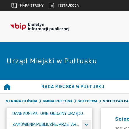
MAPA STRONY
INSTRUKCJA
biuletyn
informacji publicznej
Urząd Miejski w Pułtusku
RADA MIEJSKA W PUŁTUSKU
SOŁECTWO P
STRONA GŁÓWNA
GMINA PUŁTUSK
SOŁECTWA
DANE KONTAKTOWE, GODZINY URZĘDOWANIA I NUMER KONTA BANKOWEGO
Sołe
ZAMÓWIENIA PUBLICZNE, PRZETARGI, KONKURSY
2024-01