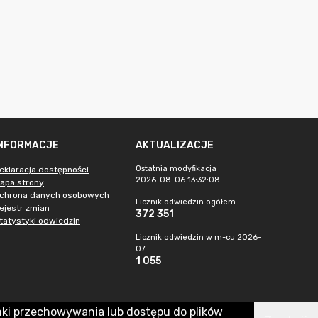
INFORMACJE
AKTUALIZACJE
Ostatnia modyfikacja
eklaracja dostępności
2026-08-06 13:32:08
apa strony
chrona danych osobowych
Licznik odwiedzin ogółem
ejestr zmian
372 351
tatystyki odwiedzin
Licznik odwiedzin w m-cu 2026-
07
1 055
nki przechowywania lub dostępu do plików