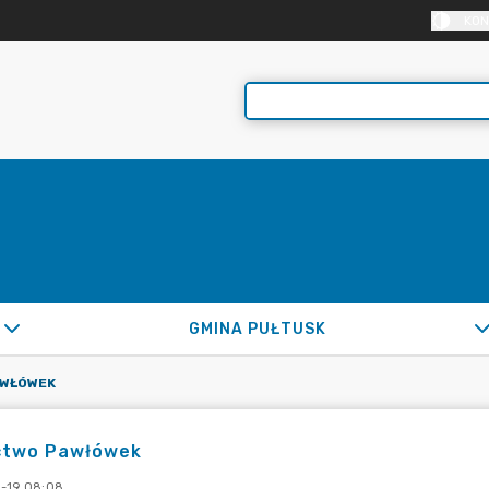
KON
GMINA PUŁTUSK
AWŁÓWEK
ctwo Pawłówek
-19 08:08