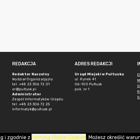
REDAKCJA
ADRES REDAKCJI
Redaktor Naczelny
Urząd Miejski w Pułtusku
D
Wydział Organizacjyjny
ul. Rynek 41
M
tel. +48 23 306 72 01
06-100 Pułtusk
O
or@pultusk.pl
pok. nr 1
R
Administrator
S
Zespół Informatyków Urzędu
tel. +48 23 306 72 25
informatyk@pultusk.pl
ug i zgodnie z
Polityką Plików Cookies
. Możesz określić waru