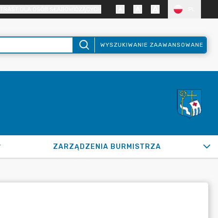
TRAST DLA OSÓB SŁABOWIDZĄCYCH
PL
WYSZUKIWANIE ZAAWANSOWANE
ZARZĄDZENIA BURMISTRZA