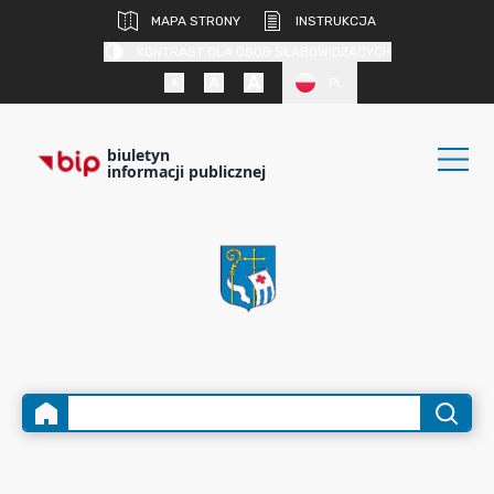
MAPA STRONY
INSTRUKCJA
KONTRAST DLA OSÓB SŁABOWIDZĄCYCH
PL
biuletyn
informacji publicznej