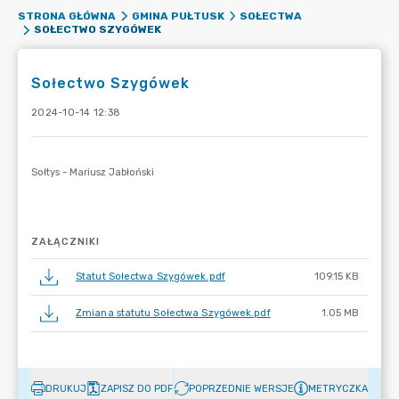
STRONA GŁÓWNA
GMINA PUŁTUSK
SOŁECTWA
SOŁECTWO SZYGÓWEK
Sołectwo Szygówek
2024-10-14 12:38
ZAŁĄCZNIKI
Statut Sołectwa Szygówek.pdf
109.15 KB
Zmiana statutu Sołectwa Szygówek.pdf
1.05 MB
DRUKUJ
ZAPISZ DO PDF
POPRZEDNIE WERSJE
METRYCZKA